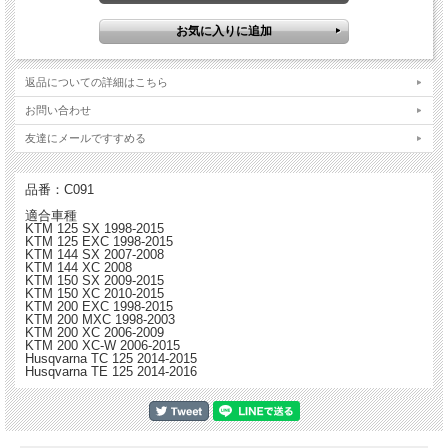
Hinson ヒンソン ビレットプルーフ クラッチカバー
・チームホンダ、カワサキ、スズキ、ＫＴＭを含むほぼすべてのファクトリー・チ
返品についての詳細はこちら
ームに選ばれており、レースにおける実績に裏づけられるようにその実力が証明さ
れている
お問い合わせ
・ブーツによる小傷を防止するためにハードコーティング加工を施し、耐久性を実
現
友達にメールですすめる
・放熱性の向上
・ノーマルよりも強度が高い
・航空宇宙技術でも使用される強度の優れたT6アルミ材から削り出し
品番：C091
適合車種
※写真はイメージであり実物と異なる場合があります。
KTM 125 SX 1998-2015
KTM 125 EXC 1998-2015
KTM 144 SX 2007-2008
KTM 144 XC 2008
KTM 150 SX 2009-2015
KTM 150 XC 2010-2015
KTM 200 EXC 1998-2015
KTM 200 MXC 1998-2003
KTM 200 XC 2006-2009
KTM 200 XC-W 2006-2015
Husqvarna TC 125 2014-2015
Husqvarna TE 125 2014-2016