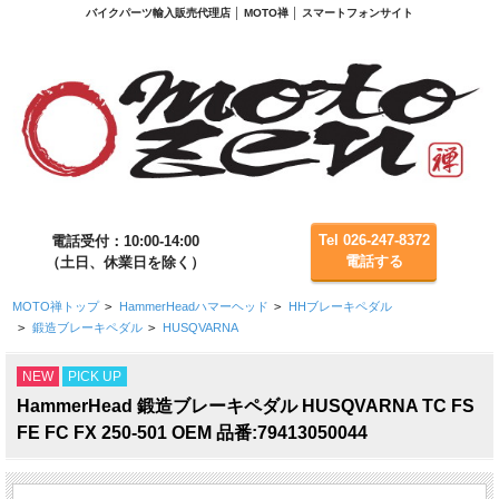
バイクパーツ輸入販売代理店 │ MOTO禅 │ スマートフォンサイト
Tel 026-247-8372
電話受付：10:00-14:00
電話する
（土日、休業日を除く）
MOTO禅トップ
>
HammerHeadハマーヘッド
>
HHブレーキペダル
>
鍛造ブレーキペダル
>
HUSQVARNA
NEW
PICK UP
HammerHead 鍛造ブレーキペダル HUSQVARNA TC FS
FE FC FX 250-501 OEM 品番:79413050044