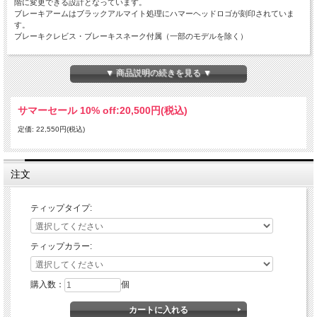
階に変更できる設計となっています。
ブレーキアームはブラックアルマイト処理にハマーヘッドロゴが刻印されていま
す。
ブレーキクレビス・ブレーキスネーク付属（一部のモデルを除く）
全てのティップ（チタンを除く）は6061アルミを削り出しにて製作の上、高強度
アルマイト済み。
▼ 商品説明の続きを見る ▼
3種類から選べるティップは、ライダーのニーズに合わせ変更が可能。
サマーセール 10% off:
20,500円(税込)
ラージアルミティップ：
固定式のラージアルミティップは、純正のティップに比べて大型化されることによ
定価: 22,550円(税込)
りブレーキミスを劇的に軽減。
ステンレス製のイモネジの調整により垂直方向の調整に対応。
ローテティングティップ：
注文
可倒式アルミティップ。転倒時などシフトペダルのようにティップが倒れることで
破損しづらい設計になっています。
ステンレス製のイモネジの調整により垂直方向の調整に対応。
ティップタイプ:
チタンティップ：
固定式のチタン製ティップ。プロ仕様の超軽量モデル。
ティップカラー:
※カラーは選べません。
購入数：
個