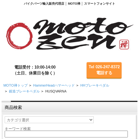
バイクパーツ輸入販売代理店 │ MOTO禅 │ スマートフォンサイト
Tel 026-247-8372
電話受付：10:00-14:00
電話する
（土日、休業日を除く）
MOTO禅トップ
>
HammerHeadハマーヘッド
>
HHブレーキペダル
>
鍛造ブレーキペダル
>
HUSQVARNA
商品検索
キーワード検索