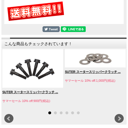
てより多くのアジャストも可能に！
このスイングアームならばスムーズなドライバビリティ、メカニカルグリップを提
供し、よりエキサイティングにコーナーに進入できるでしょう。
SUTERが製作したスイングアームは実際に以下のチームやマニファクチュラーに
よって使用されています。
・BMW Motorrad HP4 RACE（BMWモトラッド HP4レースにて純正採用）
・Red Bull Honda WSBK Team （スーパーバイク世界選手権）
こんな商品もチェックされています！
・Pata Yamaha Official WorldSBK Team（スーパーバイク世界選手権）
・BMW Motorrad WSBK-Team (BMWモトラッド ワールドスーパーバイクチーム)
・Althea MIE Racing Team （高橋巧 選手 所属チーム - スーパーバイク世界選手
権)
・Tyco BMW（イギリススーパーバイク選手権）
・FS-3 RACING KAWASAKI TEAM (イギリススーパーバイク選手権）
SUTER スータースリッパークラッチ ...
・MCAMS YAMAHA (イギリススーパーバイク選手権）
・Smiths Racing BMW (イギリススーパーバイク選手権）
サマーセール 10% off:1,000円(税込)
・Quattro Plant / JG Speedfit Kawasaki (イギリススーパーバイク選手権）
・Westby Racing (AMAスーパーバイク選手権)
・SRC Kawasaki France (FIM世界耐久選手権)
SUTER スータースリッパークラッチ ...
・WEBIKE TATI TEAM TRICKSTAR (FIM世界耐久選手権)
・Team Viltais 333 (FIM世界耐久選手権）
サマーセール 10% off:900円(税込)
... これらは一部！もっと多くのチームで使用されています！
これらのチームやマニュファクチュラーで使用しているスイングアームと同一のも
のを利用できます。