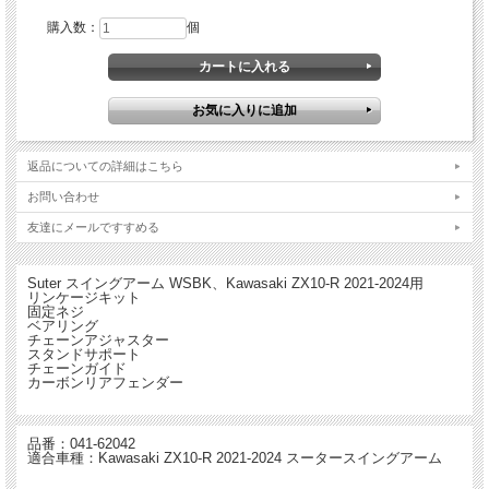
購入数：
個
返品についての詳細はこちら
お問い合わせ
友達にメールですすめる
Suter スイングアーム WSBK、Kawasaki ZX10-R 2021-2024用
リンケージキット
固定ネジ
ベアリング
チェーンアジャスター
スタンドサポート
チェーンガイド
より自信を持ち、より楽しみ、より速く、より安全に！
カーボンリアフェンダー
SUTER が作ったスーパーバイク専用スイングアーム。
より自信を持ってライディングが出来ること、パフォーマンスをブーストするため
にこのスイングアームを作成しました。
品番：041-62042
適合車種：Kawasaki ZX10-R 2021-2024 スータースイングアーム
よりレースに特化した設計で、大きくワイドなタイヤのインストールも可能、そし