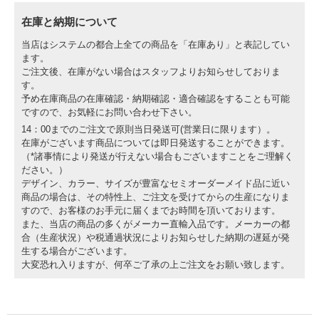
レースのプロフェッショナルはSUTERを信頼し、このスイングアームを使用して
得ることが出来るものを理解しています。
在庫と納期について
ラップタイムは短縮され、ライダーはプッシュする自信を得ることが明確に分かる
でしょう。
当店はシステムの都合上全ての商品を「在庫あり」と表記してい
ます。
ご注文後、在庫がない場合はスタッフよりお知らせしておりま
す。
予め在庫商品の在庫確認・納期確認・適合確認をすることも可能
ですので、お気軽にお問い合わせ下さい。
14：00までのご注文で原則当日発送可(営業日に限ります）。
在庫がございます商品については即日発送することができます。
（*諸事情により発送が行えない場合もございますことをご理解く
ださい。）
デザイン、カラー、サイズが豊富なセミオーダーメイド品に近い
商品の場合は、その特性上、ご注文を受けてからの生産になりま
すので、お客様のお手元に届くまでお時間を頂いております。
また、当店の商品の多くがメーカー直輸入品です。メーカーの都
合（生産状況）や税通過状況によりお知らせした納期の遅延が発
生する場合がございます。
大変恐れ入りますが、何卒ご了承の上ご注文をお願い致します。