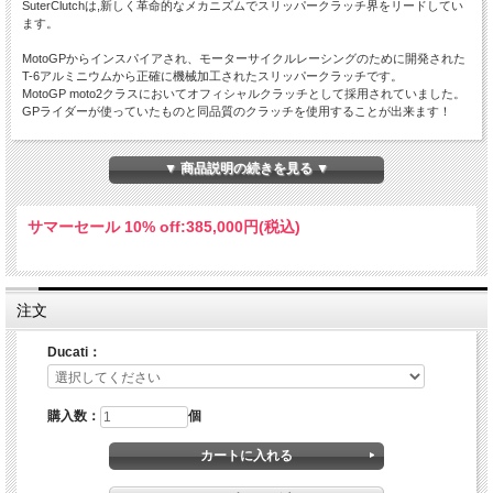
SuterClutchは,新しく革命的なメカニズムでスリッパークラッチ界をリードしてい
ます。
MotoGPからインスパイアされ、モーターサイクルレーシングのために開発された
T-6アルミニウムから正確に機械加工されたスリッパークラッチです。
MotoGP moto2クラスにおいてオフィシャルクラッチとして採用されていました。
GPライダーが使っていたものと同品質のクラッチを使用することが出来ます！
SuterClutchスリッパークラッチは、ブレーキなどによって必要以上に後輪が跳ね
ると作動します。
▼ 商品説明の続きを見る ▼
幅広い挙動範囲で滑らかさとダイレクトなレスポンスを併せ持ち、容易なコントロ
ールを可能にします。
結果ライディングは滑らかになり、安定もすることで速いラップタイムを可能にし
サマーセール 10% off:
385,000円(税込)
ます。
最近のスーパースポーツ車両には純正でバックトルクリミッターも採用されていま
す。
その効果をよく知っている方もいるでしょう。
注文
SuterClutchならば純正に比べ、よりスムーズで、そしてダイレクトなレスポンス
を持っています。
Ducati：
レースシーン（オンロードでもオフロードでも）において、SuterClutchは世界中
のプロフェッショナルライダー達から最も重要なパーツのうちのひとつと見なされ
ています。
購入数：
個
また、一般ライダーにとってもスリッパークラッチは優れた装置です。
公道を走行している時、突然現れた対向車など不足の事態で急ブレーキをかける時
もあるでしょう。