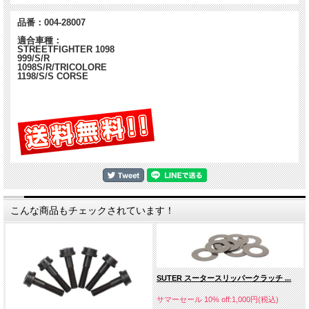
□■□ よくあるご質問 □■□
Q. スリッパークラッチ以外に必要なものはありますか（クラッ
品番：004-28007
チプレートなど）？
適合車種：
A. 他に必要なものはありません。クラッチバスケット、クラッ
STREETFIGHTER 1098
999/S/R
チプレートなどは純正品を使用します。
1098S/R/TRICOLORE
1198/S/S CORSE
こんな商品もチェックされています！
SUTER スータースリッパークラッチ ...
サマーセール 10% off:1,000円(税込)