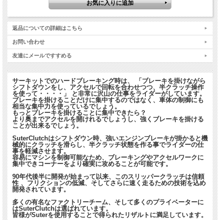
そのような事態でもライダーはマシンの挙動を抑える負担が減り、安全かつ確実に
ブレーキを掛けられます。
ライダーは、あらゆるシーンでこのスリッパークラッチの利点に気づくでしょう。
返品についての詳細はこちら
SuterClutchの更にすばらしい点は、スリッパークラッチ専用の特殊工具が必要な
いことです。
お問い合わせ
工具箱に入っている、通常のクラッチを整備する工具があれば取り付けることが可
友達にメールですすめる
能です。
サーキットでのハードブレーキング時は、 「ブレーキを掛けながら
シフトダウンをし、アクセルで回転を合わせつつ、半クラッチ操作
を使って・・・・」 と非常に沢山の仕事をライダーがしています。
ブレーキを掛けることだけに集中するのではなく、車体の制御にも
相当な集中力を使っているでしょう。
もっとブレーキを掛けることに集中できたら？
より奥までアクセルを開けれるでしょうし、強くブレーキを掛ける
ことが出来るでしょう。
SuterClutchはシフトダウン時、強いエンジンブレーキが掛かると機
械的にクラッチを滑らし、半クラッチ状態を作る事でライダーの仕
事を軽減させます。
容易にマシンを制御可能なため、ブレーキングやアクセルワークに
集中できコーナーをより確実に攻めることが可能です。
*すべてのスータークラッチには最初にセットされ
90年代後半に開発が始まって以来、このスリッパークラッチは信頼
ている
BTLスプリング
と、スペアのスプリングが2
性 、フリクションの低減、そしてさらに速く走るための技術を込め
開発されています。
枚付属。（計3枚）
多くの有名なファクトリーチーム、そして多くのプライベーターに
はSuterClutchは選ばれています。
皆様がSuterを使用することで得られたリザルトに満足しています。