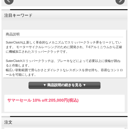
注目キーワード
商品説明
SuterClutchは,新しく革命的なメカニズムでスリッパークラッチ界をリードしてい
ます。 モーターサイクルレーシングのために開発され、T-6アルミニウムから正確
に機械加工されたスリッパークラッチです。
SuterClutchスリッパークラッチは、ブレーキなどによって必要以上に後輪が跳ね
ると作動します。
幅広い挙動範囲で滑らかさとダイレクトなレスポンスを併せ持ち、容易なコントロ
ールを可能にします。
スーパーモトのスライド走行時や、ダートでのブレーキング時もバックトルクによ
▼ 商品説明の続きを見る ▼
る後輪の跳ねを抑え、コントロール性がアップします。
結果ライディングは滑らかになり、安定もすることで速いラップタイムを可能にし
ます。
サマーセール 10% off:
205,000円(税込)
レースシーン（オンロードでもオフロードでも）において、SuterClutchは世界中
のプロフェッショナルライダー達から最も重要なパーツのうちのひとつと見なされ
ています。
注文
また、一般ライダーにとってもスリッパークラッチは優れた装置です。