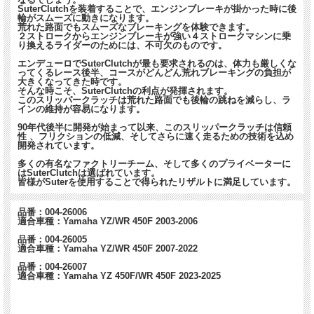
*すべてのスータークラッチには最初にセットされ
SuterClutchを装着することで、エンジンブレーキが掛かった時に後
輪がスムーズに動きになります。
ている
BTLスプリング
と、スペアのスプリングが2
荒れた路面でもスムーズなブレーキングを体験できます。
２ストロークからエンジンブレーキが強い４ストロークマシンに乗
枚付属。（計3枚）
り換えるライダーのためには、不可欠のものです。
エンデューロでSuterClutchが最も要求されるのは、体力も厳しくな
ってくるレース後半、コースがどんどん荒れブレーキングの負担が
□■□ よくあるご質問 □■□
大きくなってきた時です。
そんな時こそ、SuterClutchの利点が発揮されます。
Q. スリッパークラッチ以外に必要なものはありますか（クラッ
このスリッパークラッチは荒れた路面でも後輪の跳ねを減らし、ラ
インの維持が容易になります。
チプレートなど）？
A. 他に必要なものはありません。クラッチバスケット、クラッ
90年代後半に開発が始まって以来、このスリッパークラッチは信頼
性 、フリクションの低減、そしてさらに速く走るための技術を込め
チプレートなどは純正品を使用します。
開発されています。
多くの有名なファクトリーチーム、そして多くのプライベーターに
はSuterClutchは選ばれています。
皆様がSuterを使用することで得られたリザルトに満足しています。
品番：004-26006
適合車種：Yamaha YZ/WR 450F 2003-2006
品番：004-26005
適合車種：Yamaha YZ/WR 450F 2007-2022
品番：004-26007
適合車種：Yamaha YZ 450F/WR 450F 2023-2025