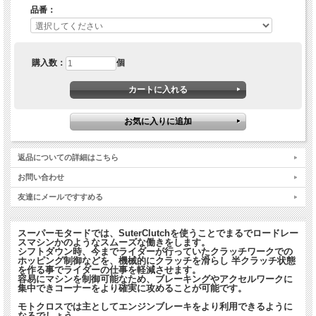
公道を走行している時、突然現れた対向車など不足の事態で急ブレーキをかける時
品番：
もあるでしょう。
そのような事態でもライダーはマシンの挙動を抑える負担が減り、安全かつ確実に
ブレーキを掛けられます。
ライダーは、あらゆるシーンでこのスリッパークラッチの利点に気づくでしょう。
購入数：
個
アメリカのトップチーム、トロイ・リー・チームにもSuterClutchは何年も愛用さ
れています。
SuterClutchは我々のパートナーHINSONによって、アメリカではHINSONブランド
として売られています。
SuterClucthの更にすばらしい点は、スリッパークラッチ専用の特殊工具が必要な
いことです。
工具箱に入っている、通常のクラッチを整備する工具があれば取り付けることが可
返品についての詳細はこちら
能です。
お問い合わせ
友達にメールですすめる
スーパーモタードでは、SuterClutchを使うことでまるでロードレー
スマシンかのようなスムーズな働きをします。
シフトダウン時、今までライダーが行っていたクラッチワークでの
ホッピング制御などを、機械的にクラッチを滑らし 半クラッチ状態
を作る事でライダーの仕事を軽減させます。
容易にマシンを制御可能なため、ブレーキングやアクセルワークに
集中できコーナーをより確実に攻めることが可能です。
モトクロスでは主としてエンジンブレーキをより利用できるように
なるでしょう。