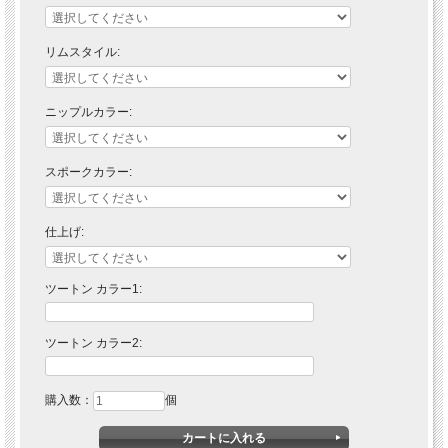
鍛造リムを採用 ：
従来の押出成形型リムの代わりに鍛造リムを標準装備しました。一つのアルミニウ
リムスタイル:
ムの塊から溶接やディンプル加工をせず（無溶接技術）に製造されています。
これらの製品にはアルミ製リムの製造において最高の技術が使われています。
リム中央の厚みを最大12mm増やし、完璧な円を実現。
ニップルカラー:
最もエクストリームなオフロードアクティビティの間でさえ信じられないほど車両
抵抗が小さくなり、ハンドリングと乗り心地の良さを実感できます。
新型チューブレスシステムSTS2 ：
スポークカラー:
STS 2ニップルはシングルOリングを採用している当社の標準チューブレスシステ
ムの進化型です。
12mmリム幅の厚みを増やしたことでダブルOリングの使用を可能にしシーリング
の耐久性の向上とより安全なチューブレスシステムを実現しました。
仕上げ:
ツートン カラー1:
ツートン カラー2:
購入数：
個