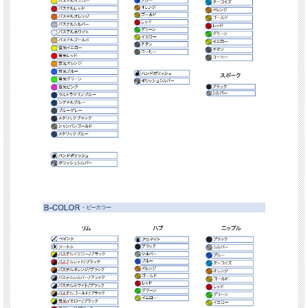
リム色（ツートン B-Color ）:
下記の中から2色をお選びください。
ウルトラマリンブルー
ターコイズ
シルバー
ゴールド
ブルーグレー(BMW Catalan Grey RAL7031)
ブラックメタリック
蛍光ピンク
蛍光イエロー
蛍光レッド
蛍光オレンジ
蛍光グリーン
パステルオレンジ
パステルレッド
パステルホワイト
パステルブラック
ホイールサイズ
フロント:21-2.15（鍛造リム）
リア:18-4.25（鍛造リム）
納期について
オーダーメイドで一つずつ生産するため、納期は約2ヶ月いただきます。
メーカーの在庫状況、事情などにより遅れることがあることを予めご了承くださ
い。