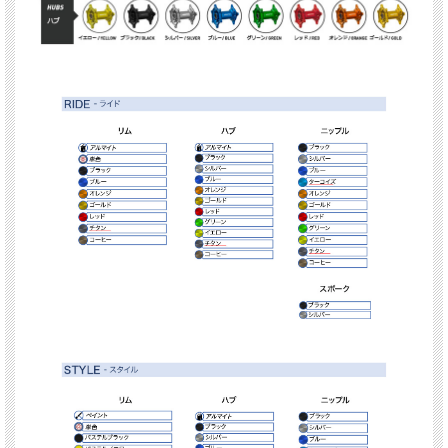
Honda TRANSALP XL750 2023-
ハブ色:
レッド, ブルー, オレンジ, ブラック,ゴールド,チタン,コーヒー
ニップル色:
レッド,ブルー, オレンジ, ブラック, シルバー, ゴールド, チタン,コーヒ
ー
スポーク色:
シルバー,ブラック
リム色（アルマイト RIDE）:
ブラック, ブルー, オレンジ, ゴールド, レッド, チタ
ン, コーヒー
リム色（単色ペイント STYLE）:
ウルトラマリンブルー
ターコイズ
シルバー
ゴールド
ブルーグレー(BMW Catalan Grey RAL7031)
ブラックメタリック
蛍光ピンク
蛍光イエロー
蛍光レッド
蛍光オレンジ
蛍光グリーン
パステルオレンジ
パステルレッド
パステルホワイト
パステルブラック