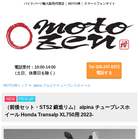
バイクパーツ輸入販売代理店 │ MOTO禅 │ スマートフォンサイト
Tel 026-247-8372
電話受付：10:00-14:00
電話する
（土日、休業日を除く）
MOTO禅トップ
>
alpina アルピナチューブレスホイール
NEW
PICK UP
（前後セット・STS2 鍛造リム） alpina チューブレスホ
イール Honda Transalp XL750用 2023-