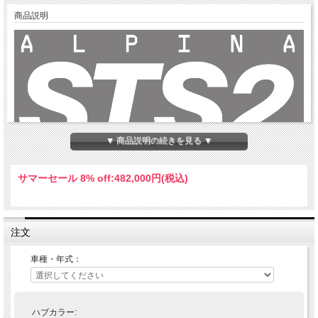
商品説明
▼ 商品説明の続きを見る ▼
サマーセール 8% off:
482,000円(税込)
・“The Original” チューブレススポークホイール
・アルミ製ハブ（6082-T6）CNC
注文
・軽さと剛性を両立させる二つの直径を持つダブルバテッドスポークを採用
・アルミ製ニップル
車種・年式：
・ホイールは純正ホイールと完全に互換性があり、ボルトオンの状態でお届けしま
す。スタンダードバイクに標準装備されているコンポーネントを交換する必要はあ
りません。
・純正ブレーキディスク、スプロケットサポート、スプロケット、ネジ、スペーサ
ーおよびタイヤは再使用します。
ハブカラー:
・100％ Made in Italy. 製造に妥協せず、安価な部品は使用していません。