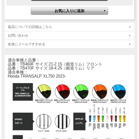
alpina アルピナの3つのホイールスタイル
RIDE（ライド）：あらゆる路面に適するホイール
返品についての詳細はこちら
アルマイト処理を施された表面の抵抗力は、砂利道からオフロード（山道や砂利道
など未舗装路）まであらゆる地形において走行が可能ですが、アルピナのデザイン
お問い合わせ
性やカスタマイズの魅力はそのままです。
友達にメールですすめる
STYLE（スタイル）：最もエクストリームなカスタマイズをするために生まれた
豊富なオプション
クラシックなグロッシー（艶）仕上げまたはアグレッシブなマット（艶消し）仕上
適合車種と品番：
げの単色ニス塗装から、エクスクルーシブなメタリックカラーまたはビンテージ風
品番：TB469F サイズ:21-2.15（鍛造リム）フロント
品番：TB470F サイズ:18-4.25（鍛造リム）リア
のハンドブラシによる表面仕上げなどが選べます。誰が見ても「羨ましい！」と思
適合車種：
われるバイクになること間違いなし！
Honda TRANSALP XL750 2023-
B-COLOR（ビーカラー）：これぞアルピナ！ツートンカラーペイント
2008 年にスーパーモトのレーストラックで誕生したアルピナの紛れもないシグネ
チャーの「BCOLOR（ビーカラー）」パック。好きな色を組み合わせて、クラシ
ックなグロッシーまたはアグレッシブなマット仕上げのどちらかを選び、それを反
対色のSTSニップルと組み合わせましょう。 これでレースをする準備が整いまし
た！
車種と年式は下記の中からお選びいただき、入力してください。
車種：