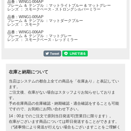
品番：WING1-004AP
フレーム ＆ テンプル ：マットライトブルー & マットグレー
ポラライズド（偏光）レンズ
レンズ ： スモークベース - ストロングシルバーミラー
ポラライズドレンズは、スポーツやレジャーの際に特に有効なレンズです。まぶし
品番：WING1-005AP
い光の反射を抑え、コントラストを高め、色の認識を向上させます。
フレーム ＆ テンプル ：マットダークブルー
レンズ ： スモーク
おすすめの顔の形：
丸型顔、または卵型顔
品番：WING1-006AP
フレーム ＆ テンプル ：マットグレー
性別：
ユニセックス
レンズ ： スモークベース - レッドミラー
仕様：
アジアフィットのみ
【キット内容】
サングラス本体 ×１
防水ハードケース ×１
在庫と納期について
クリーニングクロス×１
化粧箱×１
当店はシステムの都合上全ての商品を「在庫あり」と表記してい
ます。
ご注文後、在庫がない場合はスタッフよりお知らせしておりま
す。
予め在庫商品の在庫確認・納期確認・適合確認をすることも可能
ですので、お気軽にお問い合わせ下さい。
14：00までのご注文で原則当日発送可(営業日に限ります）。
在庫がございます商品については即日発送することができます。
（*諸事情により発送が行えない場合もございますことをご理解く