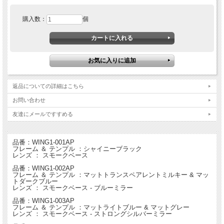
スタイルと機能性を両立させるRed Bull SPECT サングラス、SPORT WINGライン
購入数：
個
WING1。
WINGシステムとポラライズドレンズを使用し、激しいスポーツでも安定した視界
を提供します。
WING SYSTEM ウィングデュアルテンプルシステム
特許取得済み、ふたつのテンプルがひとつのフレームに収まる、SPECT独自の
WINGシステム。
テンプルの小さなスライダーを動かすことによって、テンプルに隠されたワイヤー
返品についての詳細はこちら
が出てきます。このワイヤーで耳を包み込むようにホールドできるため、激しい動
きをするアクティビティでも安全で確かなフィットを得られます。
お問い合わせ
スライダーを元に戻せば、顔からサングラスを外すことなくワイヤーをテンプルに
収納できます。
友達にメールですすめる
革新的なWINGシステムは、動きの激しいスポーツのために世界中の主要なレッド
ブルアスリート共にテスト・開発されました。
品番：WING1-001AP
サイズ：
M (A57mm - B17mm - C145mm)
フレーム ＆ テンプル ：シャイニーブラック
レンズ ： スモークベース
フレーム材：
TR90
TR90はスイスで開発された熱可塑性(かそせい)プラスチックで、耐久性、柔軟
品番：WING1-002AP
フレーム ＆ テンプル ：マットトランスペアレントミルキー & マッ
性、軽量性に優れています。
トダークブルー
レンズ ： スモークベース - ブルーミラー
レンズ材：
ポリカーボネート
ポリカーボネートレンズは頑丈で壊れにくく、優れたUVプロテクション効果を発
品番：WING1-003AP
揮します。
フレーム ＆ テンプル ：マットライトブルー & マットグレー
レンズ ： スモークベース - ストロングシルバーミラー
レンズ形状：
スクエア