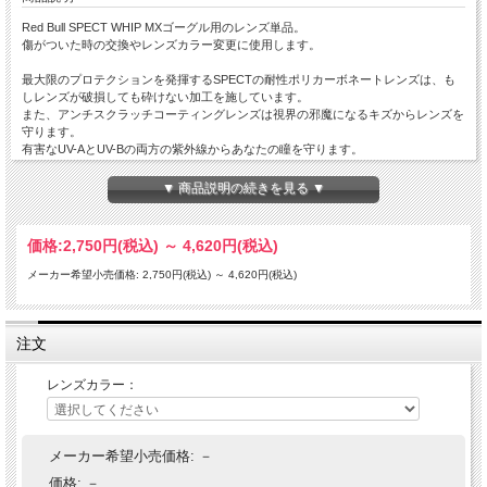
Red Bull SPECT WHIP MXゴーグル用のレンズ単品。
傷がついた時の交換やレンズカラー変更に使用します。
最大限のプロテクションを発揮するSPECTの耐性ポリカーボネートレンズは、も
しレンズが破損しても砕けない加工を施しています。
また、アンチスクラッチコーティングレンズは視界の邪魔になるキズからレンズを
守ります。
有害なUV-AとUV-Bの両方の紫外線からあなたの瞳を守ります。
▼ 商品説明の続きを見る ▼
品番：WHIP-001LENS
ブルーフラッシュ（パープルベース、ブルーミラーコート S.2）
価格:
2,750円
(税込)
～
4,620円
(税込)
品番：WHIP-002LENS
クリアフラッシュ（クリア S.0）
メーカー希望小売価格: 2,750円(税込)
～
4,620円(税込)
品番：WHIP-003LENS
シルバーフラッシュ（オレンジベース、シルバーフラッシュコート S.2）
注文
品番：WHIP-005LENS
レッドフラッシュ（アンバーベース、レッドミラーコート S.1）
レンズカラー：
品番：WHIP-006LENS
ライトグレーフラッシュ（ライトグレー S.1）
メーカー希望小売価格:
－
価格:
－