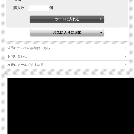
購入数：
個
返品についての詳細はこちら
お問い合わせ
友達にメールですすめる
Red Bull SPECT は、オーストリア発の世界的ブランドRed Bullと、同じくオースト
リア発のアイウェアブランドSPECTがコラボして生まれた、全く新しいコンセプ
トを持ったアイウェアブランドです。