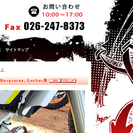
｜
サイトマップ
モト
sqvarna, GasGas用