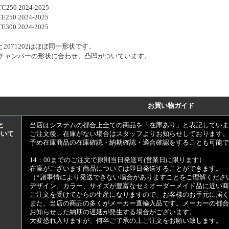
TC250 2024-2025
TE250 2024-2025
TE300 2024-2025
01と2071202はほぼ同一形状です。
02はチャンバーの形状に合わせ、凸凹がついています。
お買い物ガイド
と
当店はシステムの都合上全ての商品を「在庫あり」と表記していま
ついて
ご注文後、在庫がない場合はスタッフよりお知らせしております。
予め在庫商品の在庫確認・納期確認・適合確認をすることも可能で
14：00までのご注文で原則当日発送可(営業日に限ります）
在庫がございます商品については即日発送することができます。
（*諸事情により発送できない場合がありますことをご理解くださ
デザイン、カラー、サイズが豊富なセミオーダーメイド品に近い商
ご注文を受けてからの生産になりますので、お客様のお手元に届
また、当店の商品の多くがメーカー直輸入品です。メーカーの都合
お知らせした納期の遅延が発生する場合がございます。
大変恐れ入りますが、何卒ご了承の上ご注文をお願い致します。