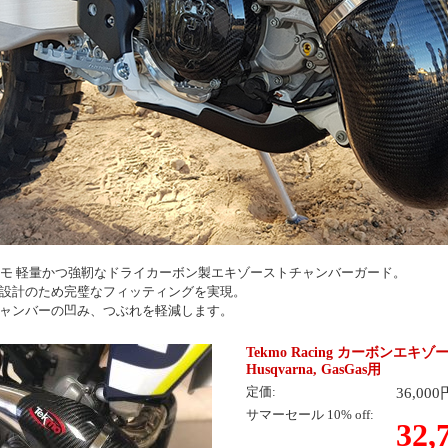
 テクモ 軽量かつ強靭なドライカーボン製エキゾーストチャンバーガード。
設計のため完璧なフィッティングを実現。
ャンバーの凹み、つぶれを軽減します。
Tekmo Racing カーボンエ
Husqvarna, GasGas用
36,00
定価:
サマーセール 10% off:
32,