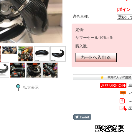
[ポイン
適合車種:
定価:
サマーセール 10% off:
購入数:
拡大表示