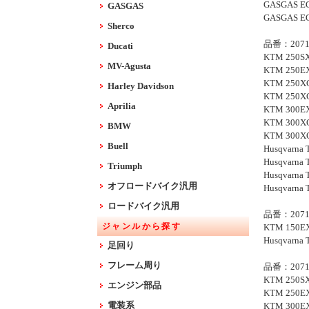
GASGAS EC
GASGAS
GASGAS EC
Sherco
品番：2071
Ducati
KTM 250SX
MV-Agusta
KTM 250EX
KTM 250XC
Harley Davidson
KTM 250XC
Aprilia
KTM 300EX
KTM 300XC
BMW
KTM 300XC
Buell
Husqvarna 
Husqvarna 
Triumph
Husqvarna 
オフロードバイク汎用
Husqvarna 
ロードバイク汎用
品番：2071
ジャンルから探す
KTM 150EX
Husqvarna 
足回り
フレーム周り
品番：2071
KTM 250SX
エンジン部品
KTM 250EX
電装系
KTM 300EX