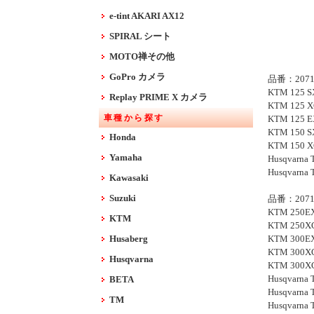
e-tint AKARI AX12
SPIRAL シート
MOTO禅その他
GoPro カメラ
品番：2071
KTM 125 SX
Replay PRIME X カメラ
KTM 125 X
車種から探す
KTM 125 E
KTM 150 SX
Honda
KTM 150 X
Yamaha
Husqvarna 
Husqvarna 
Kawasaki
Suzuki
品番：2071
KTM 250EX
KTM
KTM 250XC
Husaberg
KTM 300EX
KTM 300XC
Husqvarna
KTM 300XC
Husqvarna 
BETA
Husqvarna 
TM
Husqvarna 