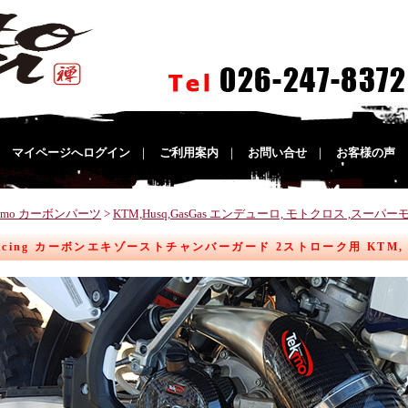
｜
マイページへログイン
｜
ご利用案内
｜
お問い合せ
｜
お客様の声
ekmo カーボンパーツ
>
KTM,Husq,GasGas エンデューロ, モトクロス ,スーパー
Racing カーボンエキゾーストチャンバーガード 2ストローク用 KTM, Hu