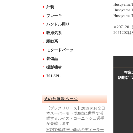
Husqvarna 
外装
Husqvarna 
ブレーキ
Husqvarna 
ハンドル周り
※20712
20712
吸排気系
駆動系
モタードパーツ
装備品
撮影機材
在庫
701 SPL
納期に
その他特設ページ
【プレスリリース】2019 MFJ全日
本スーパーモト 第8戦に世界で活
躍するルイス・コーニッシュ選手
が参戦します
MOTO禅取扱い商品のディーラー