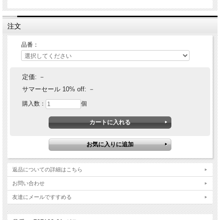
注文
品番：
Tekmo テクモ 軽量かつ強靭なドライカーボン製フレームガード。
定価:
－
車種別専用設計のため完璧なフィッティングを実現。
サマーセール 10% off:
－
乗ることでどうしても発生するフレームの擦れ傷を軽減します。
購入数：
個
返品についての詳細はこちら
お問い合わせ
友達にメールですすめる