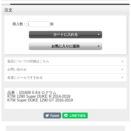
注文
購入数：
個
Tekmo テクモ が設計・製造したKTM 1290 Super DUKE R 2014-2019用チタンカー
ボンフルエキゾーストシステム。
非常に重く・高温になるキャタライザーを排除し、Super DUKE R が持つ真のパフ
ォーマンスを発揮するためのマストアイテム。
美しい溶接、堅固な構造、メンテナンスに性に優れるボルトオン設計を採用。
カーボンエンドキャップのチタン製サイレンサーは、スロットルを捻れば素敵で深
返品についての詳細はこちら
いトーンを持つ咆哮のようなエキゾーストノートを轟かせます。
お問い合わせ
全回転域で流量、レスポンス、パフォーマンスを向上させ重量と温度を下げるKTM
1290 Super DUKE Rに最適なアップグレードシステムです。
友達にメールですすめる
特徴：
・エキゾーストシステムの軽量化
品番：101606 6.8キログラム
・チタン製エキゾーストパイプ
KTM 1290 Super DUKE R 2014-2019
・チタン製サイレンサー／カーボン製エンドキャップ
KTM Super DUKE 1290 GT 2016-2019
・簡単に取り外せる消音バッフルが付属
・取り付けに必要なすべての部品が付属
・ボルトオン設計、加工などは必要ありません。
・高温で重いキャタライザーを排除
・18mm O2センサーに対応
＊競技専用部品です。