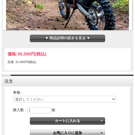
▼ 商品説明の続きを見る ▼
Trail Tech トレイルテックのアルミ製キックスタンド（サイドスタンド）は、10年
価格:
30,300円
(税込)
間でも使えるよう強靭で妥協の無い強さ、機能性を持たせ開発されました。
それぞれのバイクに完璧にフィットするようカスタム設計されており、標準装着品
定価: 31,900円(税込)
かのようにフィットします。
・スタンド接地面を向上させたより大きな新しいフットパッド。
・全体的な強度を損なうことなく、軽量化のための機能的カットアウトを備えた新
注文
しいスタンドアーム。
・新しい改良されたサテンブラック仕上げ。ファクトリーライクなルックスになり
バイク全体の見た目も向上します。
車種：
・各車種に合わせてステーが作られているカスタムデザイン
・専用設計のため簡単にで装着できます。１０分で取り付けが完了！
・ライディング時にも邪魔にならない作り
購入数：
個
【適合車種】
2004-2006 SUZUKI RMZ250 （品番：5400-00）
2007-2009 SUZUKI RMZ250 （品番：5501-00）