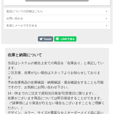
2010-2016 SUZUKI RMZ250 （品番：5502-00）
2006-2007 SUZUKI RMZ450 （品番：5501-00）
2008-2016 SUZUKI RMZ450 （品番：5502-00）
返品についての詳細はこちら
お問い合わせ
※ボルト、スタンド本体、フットパッドなどの補修部品はお取り寄せが可能です。
詳細はお問い合わせください。
友達にメールですすめる
価格例）
ボルト：2420円〜
スタンド本体：14850円〜
フットパッド：1485円〜
※キックスタンド 長さ:約394mm
在庫と納期について
当店はシステムの都合上全ての商品を「在庫あり」と表記してい
ます。
ご注文後、在庫がない場合はスタッフよりお知らせしておりま
す。
予め在庫商品の在庫確認・納期確認・適合確認をすることも可能
ですので、お気軽にお問い合わせ下さい。
14：00までのご注文で原則当日発送可(営業日に限ります）。
在庫がございます商品については即日発送することができます。
（*諸事情により発送が行えない場合もございますことをご理解く
ださい。）
デザイン、カラー、サイズが豊富なセミオーダーメイド品に近い