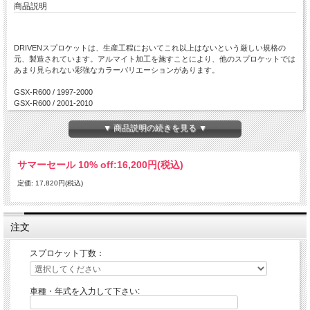
商品説明
DRIVENスプロケットは、生産工程においてこれ以上はないという厳しい規格の
元、製造されています。アルマイト加工を施すことにより、他のスプロケットでは
あまり見られない彩強なカラーバリエーションがあります。
GSX-R600 / 1997-2000
GSX-R600 / 2001-2010
GSX-R600 / 2011-2014
DL 650 / 2004-2011
▼ 商品説明の続きを見る ▼
SV 650 / 1999-2009
SV 650 (ABS Model) / 2007-2009
GSX 650F / 2008-2010
サマーセール 10% off:
16,200円(税込)
GSX-R750 / 1998-1999
GSX-R750 / 2000-2008
定価: 17,820円(税込)
GSX-R750 / 2011-2014
DL 1000(V Strom) / 2002-2010に適合します。
注文
スプロケット丁数：
車種・年式を入力して下さい: