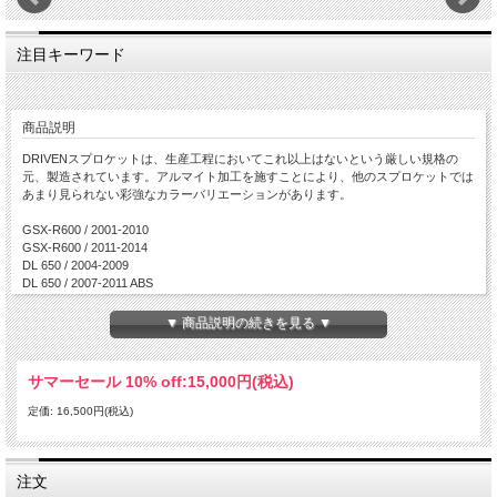
注目キーワード
商品説明
DRIVENスプロケットは、生産工程においてこれ以上はないという厳しい規格の
元、製造されています。アルマイト加工を施すことにより、他のスプロケットでは
あまり見られない彩強なカラーバリエーションがあります。
GSX-R600 / 2001-2010
GSX-R600 / 2011-2014
DL 650 / 2004-2009
DL 650 / 2007-2011 ABS
DL 650 / 2010-2011
SV 650/SV 650S / 1999-2009
▼ 商品説明の続きを見る ▼
SV 650(ABS Model) / 2007-2009
GSX 650F / 2008-2010
GSX-R750 / 1998-1999
サマーセール 10% off:
15,000円(税込)
GSX-R750 / 2000-2008
GSX-R750 / 2011-2014に適合します。
定価: 16,500円(税込)
注文