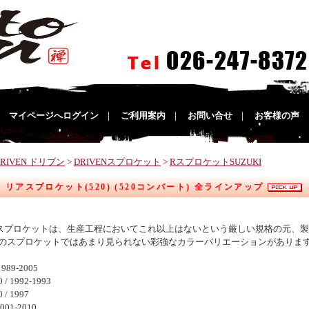
｜
マイページへログイン
｜
ご利用案内
｜
お問い合せ
｜
お客様の声
DRIVEN ドリブン
>
DRIVENスプロケット
>
RスプロケットSUZUKI
I リアスプロケット(520) (520コンバート) 全ラインアップ
ENスプロケットは、生産工程においてこれ以上はないという厳しい規格の元、
のスプロケットではあまり見られない彩強なカラーバリエーションがありま
1989-2005
 / 1992-1993
 / 1997
2001-2010