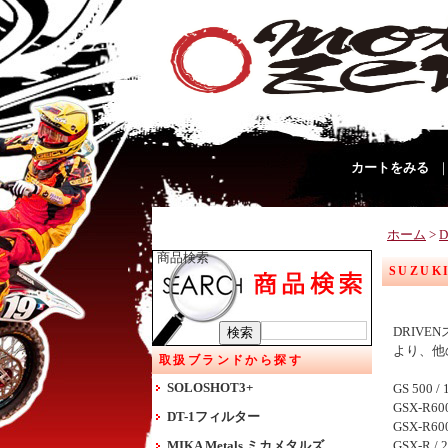
カートをみる
ホーム
>
商品検索
SUZUK
DRIV
より、他
取扱ブランドから探す
SOLOSHOT3+
GS 500 / 
GSX-R600
DT-1フィルター
GSX-R600
MIKA Metals ミカメタルズ
GSX-R / 