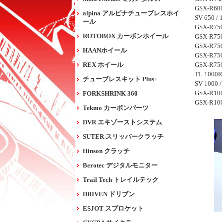
GSX-R600
alpina アルピナチューブレスホイ
SV 650 / 
ール
GSX-R750
ROTOBOX カーボンホイール
GSX-R750
GSX-R750
HAANホイール
GSX-R750
REX ホイール
GSX-R750
TL 1000R
チューブレスキット Plus+
SV 1000 
GSX-R100
FORKSHRINK 360
GSX-R1
Tekmo カーボンパーツ
DVR エキゾーストシステム
SUTER スリッパークラッチ
Hinson クラッチ
Berotec デジタルモニター
Trail Tech トレイルテック
DRIVEN ドリブン
ESJOT スプロケット