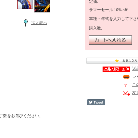
定価:
サマーセール 10% off:
車種・年式を入力して下さ
拡大表示
購入数:
返
レ
こ
友
丁数をお選びください。