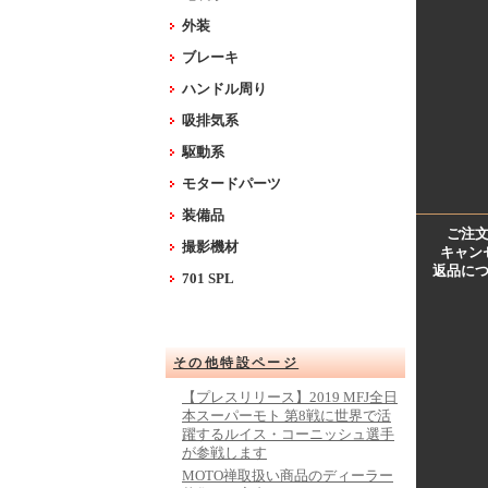
外装
ブレーキ
ハンドル周り
吸排気系
駆動系
モタードパーツ
装備品
ご注
撮影機材
キャン
返品に
701 SPL
その他特設ページ
【プレスリリース】2019 MFJ全日
本スーパーモト 第8戦に世界で活
躍するルイス・コーニッシュ選手
が参戦します
MOTO禅取扱い商品のディーラー