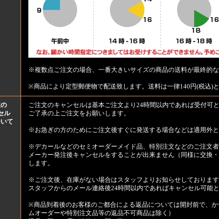
※複数点ご注文の場合、一番大きいサイズの商品の送料が最終的な
※商品により定型郵便物で配送致します。送料は一律140円(税込)
文の
ご注文のキャンセルは基本ご注文より24時間以内であれば受付可
セル
ご了承の上ご注文をお願いします。
ついて
※お急ぎの方のためにご注文後すぐに発送する場合などは適用外と
※デカールなどのセミオーダーメイド品、特別注文などのご注文者
メーカー発注後キャンセルをすることが出来ません（同様に交換・
します。
※ご注文後、在庫がない場合はスタッフよりお知らせしております
スタッフからのメール連絡後24時間以内であればキャンセル可能
※商品到着後のお客様のご都合による返品については開封前で、か
ムオーダーや特別注文品等の返品不可商品は除く）