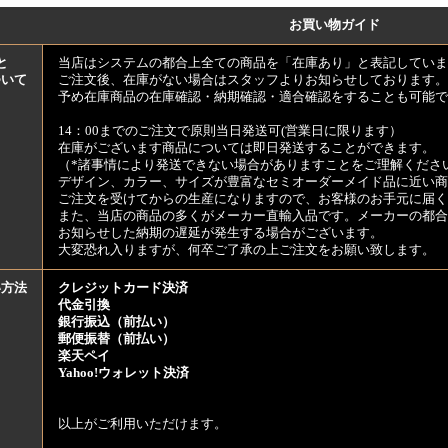
お買い物ガイド
と
当店はシステムの都合上全ての商品を「在庫あり」と表記していま
ついて
ご注文後、在庫がない場合はスタッフよりお知らせしております。
予め在庫商品の在庫確認・納期確認・適合確認をすることも可能で
14：00までのご注文で原則当日発送可(営業日に限ります）
在庫がございます商品については即日発送することができます。
（*諸事情により発送できない場合がありますことをご理解くださ
デザイン、カラー、サイズが豊富なセミオーダーメイド品に近い商
ご注文を受けてからの生産になりますので、お客様のお手元に届
また、当店の商品の多くがメーカー直輸入品です。メーカーの都合
お知らせした納期の遅延が発生する場合がございます。
大変恐れ入りますが、何卒ご了承の上ご注文をお願い致します。
い方法
クレジットカード決済
代金引換
銀行振込（前払い）
郵便振替（前払い）
楽天ペイ
Yahoo!ウォレット決済
以上がご利用いただけます。