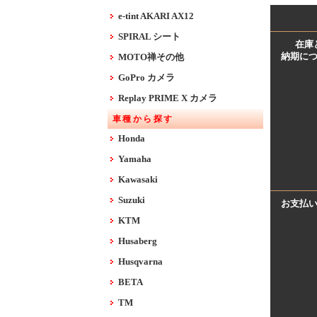
e-tint AKARI AX12
SPIRAL シート
在庫
納期に
MOTO禅その他
GoPro カメラ
Replay PRIME X カメラ
車種から探す
Honda
Yamaha
Kawasaki
Suzuki
お支払
KTM
Husaberg
Husqvarna
BETA
TM