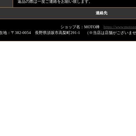
返品の際は一度ご連絡をお願い致します。
連絡先
ショップ名：MOTO禅
https://www.motoze
在地：〒382-0054 長野県須坂市高梨町291-1 （※当店は店舗がござい