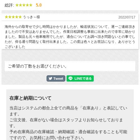
総評:
5.0
うっき～様
2022/07/17
海外からの取寄せで少し時間はかかりましたが、輸送状況について、逐一ご連絡頂き
ましたので不安はありませんでした。作業日程調整も事前に出来たので非常に助かり
ました。製品も元々他車種用でしたが、適合についてお調べ頂き問題ないとの事でし
たが、仰る通り問題なく取付出来ました。この度は色々とお世話になり、ありがとう
ございました
ご希望の丁数をお選びください。
在庫と納期について
当店はシステムの都合上全ての商品を「在庫あり」と表記してい
ます。
ご注文後、在庫がない場合はスタッフよりお知らせしておりま
す。
予め在庫商品の在庫確認・納期確認・適合確認をすることも可能
ですので、お気軽にお問い合わせ下さい。