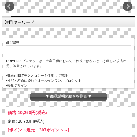
注目キーワード
商品説明
DRIVENスプロケットは、生産工程においてこれ以上はないという厳しい規格の
元、製造されています。
•独自のESTテクノロジーを使用して設計
•性能と寿命に優れたオールインワンスプロケット
•軽量デザイン
GS 500 / 1989-2005
▼ 商品説明の続きを見る ▼
GSX-R600 / 1992-1993
GSX-R600 / 1997-2000
GSX-R600 / 2001-2010
価格:
10,250円
(税込)
GSX-R600 / 2011-2014
SV 650 / 1999-2009
定価: 10,780円(税込)
Gladius 650 / 2009-2011
GSX-R750 / 1985-1989
[ポイント還元 307ポイント～]
GSX-R750 / 1992-1995