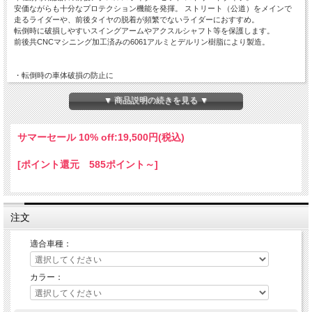
安価ながらも十分なプロテクション機能を発揮。 ストリート（公道）をメインで
走るライダーや、前後タイヤの脱着が頻繁でないライダーにおすすめ。
転倒時に破損しやすいスイングアームやアクスルシャフト等を保護します。
前後共CNCマシニング加工済みの6061アルミとデルリン樹脂により製造。
・転倒時の車体破損の防止に
・車種別専用設計のため優れたフィットを実現
・選べるカラーリングで車体に合わせたドレスアップが可能
▼ 商品説明の続きを見る ▼
・樹脂スライダーは交換可能。スライダー単品もラインナップ
サマーセール 10% off:
19,500円(税込)
[ポイント還元 585ポイント～]
注文
適合車種：
カラー：