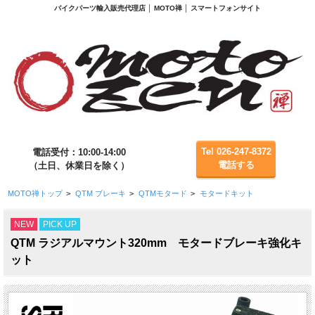
バイクパーツ輸入販売代理店 │ MOTO禅 │ スマートフォンサイト
Tel 026-247-8372
電話受付：10:00-14:00
電話する
（土日、休業日を除く）
MOTO禅トップ
>
QTM ブレーキ
>
QTMモタード
>
モタードキット
NEW
PICK UP
QTM ラジアルマウント320mm モタードブレーキ強化キ
ット