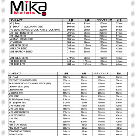
ras ラスター
red レッド
blu ブルー
org オレンジ
pnk ピンク
yel イエロー
grn グリーン