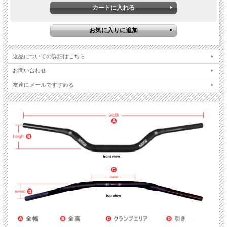
※ご購入の際は、下部の表を参考にベンドタイプをお選び下さい。
品番：
mk-78-yz-xxx YZ BEND/REED
mk-78-rc-xxx RC BEND/HONDA STOCK/KAW STOCK (997)
mk-78-ch-xxx CR HIGH BEND (918)
mk-78-cl-xxx CR LOW BEND
返品についての詳細はこちら
mk-78-mc-xxx MC BEND
mk-78-stv-xxx STEWART/VILLOPOTO BEND
お問い合わせ
mk-78-kt-xxx KTM BEND(KTM 旧モデル相当)
友達にメールですすめる
mk-78-sx-xxx SX BEND (Husq純正 / KTM純正に近しい)
mk-78-pro-xxx MK Pro
mk-78-race-xxx MK Race
mk-78-bbt-xxx BBT(Big Bike Tall)
mk-78-mih-xxx MINI HIGH BEND
mk-78-mil-xxx MINI LOW BEND
mk-78-min-xxx MINI NARROW
mk-78-mw-xxx MINI WIDE(KTM/Husq 85cc 純正相当)
mk-78-mp-xxx MINI PRO
mk-78-pbh-xxx PIT BIKE HIGH
mk-78-pbl-xxx PIT BIKE LOW
mk-ft-69-xxx FT69 (flat track)
※xxxには以下のバーパッドのカラーコードが入ります。
camo CAMO
wht ホワイト
blk ブラック