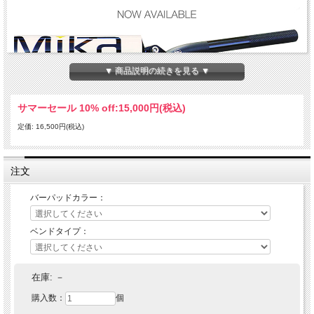
▼ 商品説明の続きを見る ▼
サマーセール 10% off:
15,000円(税込)
定価: 16,500円(税込)
航空宇宙技術でも使用される最高品質のアルミ材7075-T6を使用したハンドルバー
です。
注文
7075-T6アルミを使用しているのは世界でMIka Metals だけ！
ライダーの疲れを低減させるようにフレックス特性で設計されています。
7/8（22.2mm）と1 1/8（28.6m）大径バーの２種類のラインナップがあります。
バーパッドカラー：
バーパッドは全モデルに標準装備！
【Mika Metals ハンドルバー 共通特徴】
ベンドタイプ：
・7075 T6アルミを使用した世界で唯一のハンドルバー
・最高品質の宇宙航空でも使用されるアルミ材を使用
・ライダー疲労軽減のためのフレックス特性
・クランプ部センターには、ハンドルポジションをアジャストしやすい目盛り付き
在庫:
－
・全ハンドルにインジェクションモールドバーパッドが付属。ただのスポンジとは
購入数：
個
違い、耐久性と耐衝撃性に優れる