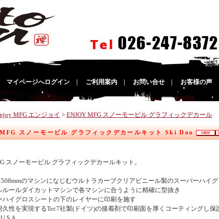
｜
マイページへログイン
｜
ご利用案内
｜
お問い合せ
｜
お客様の声
njoy MFG エンジョイ
>
ENJOY MFG スノーモービル グラフィックデカール
 MFG スノーモービル グラフィックデカールキット Ski Doo
 MFG スノーモービル グラフィックデカールキット。
約0.508mmのマシンになじむウルトラカーブクリアビニール製のスーパーハイ
ールルールダイカットマシンで各マシンに合うように精確に型抜き
パーハイグロスシートの下のレイヤーに印刷を施す
た耐久性を実現するTec7社製(ドイツ)の接着剤で印刷面を厚くコーティングし保
 U.S.A