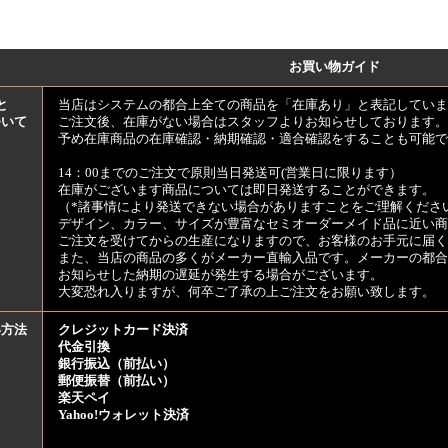
お買い物ガイド
と
当店はシステムの都合上全ての商品を「在庫あり」と表記していま
ついて
ご注文後、在庫がない場合はスタッフよりお知らせしております。
予め在庫商品の在庫確認・納期確認・適合確認をすることも可能で
14：00までのご注文で原則当日発送可(営業日に限ります）
在庫がございます商品については即日発送することができます。
（*諸事情により発送できない場合がありますことをご理解くださ
デザイン、カラー、サイズが豊富なセミオーダーメイド品に近い商
ご注文を受けてからの生産になりますので、お客様のお手元に届
また、当店の商品の多くがメーカー直輸入品です。メーカーの都合
お知らせした納期の遅延が発生する場合がございます。
大変恐れ入りますが、何卒ご了承の上ご注文をお願い致します。
い方法
クレジットカード決済
代金引換
銀行振込（前払い）
郵便振替（前払い）
楽天ペイ
Yahoo!ウォレット決済