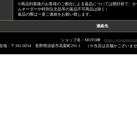
※商品到着後のお客様のご都合による返品については開封前で、か
ムオーダーや特別注文品等の返品不可商品は除く）
返品の際は一度ご連絡をお願い致します。
連絡先
ショップ名：MOTO禅
https://www.motoze
在地：〒382-0054 長野県須坂市高梨町291-1 （※当店は店舗がござい