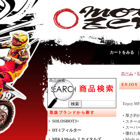
カートをみる
ホーム
>
E
商品検索
ENJOY
Enjoy
取扱ブランドから探す
• 厚さ
SOLOSHOT3+
• スチ
• スー
DT-1フィルター
• 優れ
MIKA Metals ミカメタルズ
• Made in