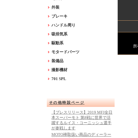
外装
ブレーキ
ハンドル周り
吸排気系
駆動系
所
モタードパーツ
装備品
撮影機材
701 SPL
その他特設ページ
【プレスリリース】2019 MFJ全日
本スーパーモト 第8戦に世界で活
躍するルイス・コーニッシュ選手
が参戦します
MOTO禅取扱い商品のディーラー