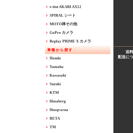
e-tint AKARI AX12
SPIRAL シート
MOTO禅その他
GoPro カメラ
Replay PRIME X カメラ
車種から探す
送
配送に
Honda
Yamaha
Kawasaki
Suzuki
KTM
Husaberg
Husqvarna
BETA
TM