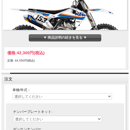
▼ 商品説明の続きを見る ▼
価格:
42,300円
(税込)
定価: 44,550円(税込)
Enjoy MFGのENJOY MFG KTM オフィシャルチームデカールフルキット＋シート
カバー。
注文
• 厚さ約0.508mmのマシンになじむウルトラカーブクリアビニール製のスーパーハ
イグロスシート（UVカット）でラミネート加工
車種/年式：
• スチールルールダイカットマシンで各マシンに合うように精確に型抜き
• スーパーハイグロスシートの下のレイヤーに印刷を施す
• 優れた耐久性を実現するTec7社製(ドイツ)の接着剤で印刷面を厚くコーティング
し保護
• Made in U.S.A
ナンバープレートキット:
キット内容：
フロントフェンダー、リアフェンダー、エアボックス、スイングアーム、シュラウ
ド、フォークガード、シートカバー
ゼッケンナンバー: