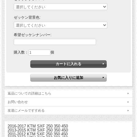
【オプション】：ゼッケンナンバープレート（3枚セット）
※※注意事項※※
ゼッケン背景色:
・フロント・サイドナンバープレートは有料オプションです。希望される方はプル
ダウンメニューからお選びください。
・ゼッケンナンバーはプリントされず無地背景ですのでご注意ください。
・ゼッケンナンバーを入れる場合、別途料金が必要です。プルダウンメニューから
希望ゼッケンナンバー:
「番号あり」を選び、「希望ゼッケンナンバー」欄に希望する数字を入力してくだ
さい。 フォントスタイルはサンプル写真と同一です。
購入数：
個
返品についての詳細はこちら
お問い合わせ
友達にメールですすめる
2016-2017 KTM SXF 250 350 450
2013-2015 KTM SXF 250 350 450
2011-2012 KTM SXF 250 350 450