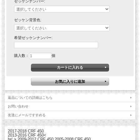
ゼッケンナンバー:
【オプション】：ゼッケンナンバープレート（3枚セット）
※※注意事項※※
・フロント・サイドナンバープレートは有料オプションです。希望される方はプル
ゼッケン背景色:
ダウンメニューからお選びください。
・ゼッケンナンバーはプリントされず無地背景ですのでご注意ください。
・ゼッケンナンバーを入れる場合、別途料金が必要です。プルダウンメニューから
「番号あり」を選び、「希望ゼッケンナンバー」欄に希望する数字を入力してくだ
希望ゼッケンナンバー:
さい。 フォントスタイルはサンプル写真と同一です。
購入数：
個
返品についての詳細はこちら
お問い合わせ
友達にメールですすめる
2017-2018 CRF 450
2013-2016 CRF 450<
br/ > 2009-2012 CRF 450 2005-2008 CRF 450