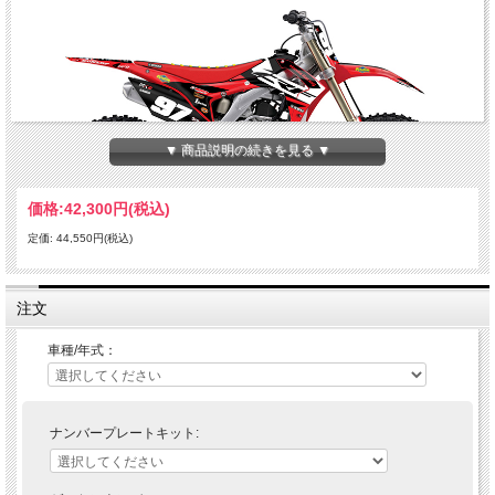
▼ 商品説明の続きを見る ▼
価格:
42,300円
(税込)
定価: 44,550円(税込)
Enjoy MFGのHonda Vamo チームデカールフルキット＋シートカバー。
注文
• 厚さ約0.508mmのマシンになじむウルトラカーブクリアビニール製のスーパーハ
イグロスシート（UVカット）でラミネート加工
• スチールルールダイカットマシンで各マシンに合うように精確に型抜き
車種/年式：
• スーパーハイグロスシートの下のレイヤーに印刷を施す
• 優れた耐久性を実現するTec7社製(ドイツ)の接着剤で印刷面を厚くコーティング
し保護
• Made in U.S.A
ナンバープレートキット:
キット内容：
フロントフェンダー、リアフェンダー、エアボックス、スイングアーム、シュラウ
ド、フォークガード、シートカバー