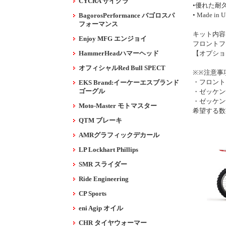
CYCRA サイクラ
•優れた耐
• Made in U
BagorosPerformance バゴロスパ
フォーマンス
キット内容
Enjoy MFG エンジョイ
フロントフ
HammerHeadハマーヘッド
【オプショ
オフィシャルRed Bull SPECT
※※注意事
・フロント
EKS Brand:イーケーエスブランド
ゴーグル
・ゼッケン
・ゼッケン
Moto-Master モトマスター
希望する数
QTM ブレーキ
AMRグラフィックデカール
LP Lockhart Phillips
SMR スライダー
Ride Engineering
CP Sports
eni Agip オイル
CHR タイヤウォーマー