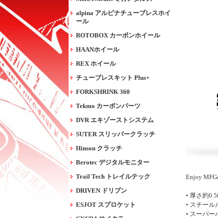
alpina アルピナチューブレスホイ
ール
ROTOBOX カーボンホイール
HAANホイール
REX ホイール
チューブレスキット Plus+
FORKSHRINK 360
Tekmo カーボンパーツ
DVR エキゾーストシステム
SUTER スリッパークラッチ
Hinson クラッチ
Berotec デジタルモニター
Trail Tech トレイルテック
Enjoy M
DRIVEN ドリブン
• 厚さ約
ESJOT スプロケット
• スチー
• スーパ