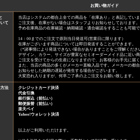
お買い物ガイド
と
当店はシステムの都合上全ての商品を「在庫あり」と表記していま
ついて
ご注文後、在庫がない場合はスタッフよりお知らせしております。
予め在庫商品の在庫確認・納期確認・適合確認をすることも可能で
14：00までのご注文で原則当日発送可(営業日に限ります）
在庫がございます商品については即日発送することができます。
（*諸事情により発送できない場合がありますことをご理解くださ
デザイン、カラー、サイズが豊富なセミオーダーメイド品に近い商
ご注文を受けてからの生産になりますので、お客様のお手元に届
また、当店の商品の多くがメーカー直輸入品です。メーカーの都合
お知らせした納期の遅延が発生する場合がございます。
大変恐れ入りますが、何卒ご了承の上ご注文をお願い致します。
い方法
クレジットカード決済
代金引換
銀行振込（前払い）
郵便振替（前払い）
楽天ペイ
Yahoo!ウォレット決済
以上がご利用いただけます。