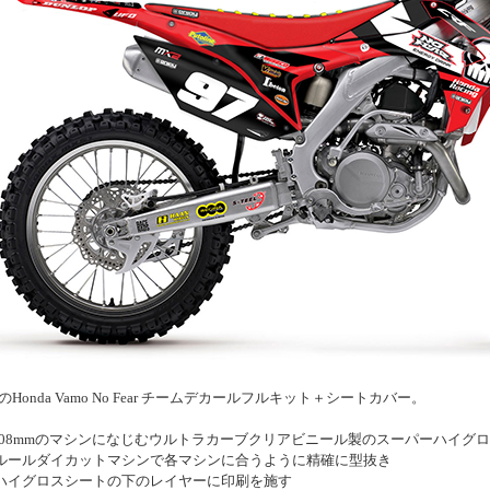
FGのHonda Vamo No Fear チームデカールフルキット＋シートカバー。
0.508mmのマシンになじむウルトラカーブクリアビニール製のスーパーハイグ
ルルールダイカットマシンで各マシンに合うように精確に型抜き
ーハイグロスシートの下のレイヤーに印刷を施す