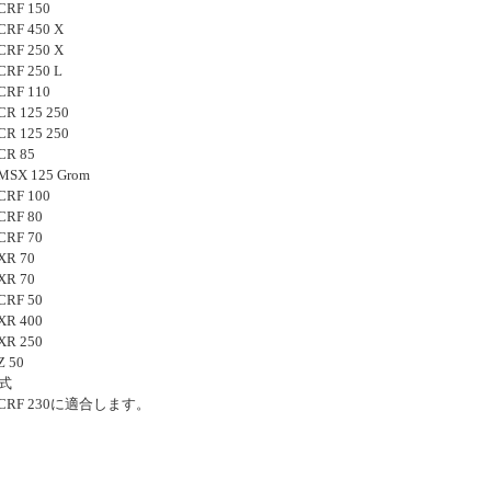
CRF 150
CRF 450 X
CRF 250 X
CRF 250 L
CRF 110
CR 125 250
CR 125 250
CR 85
 MSX 125 Grom
CRF 100
CRF 80
CRF 70
XR 70
XR 70
CRF 50
XR 400
XR 250
Z 50
年式
14 CRF 230に適合します。