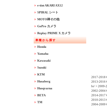
e-tint AKARI AX12
SPIRAL シート
MOTO禅その他
GoPro カメラ
Replay PRIME X カメラ
車種から探す
Honda
Yamaha
Kawasaki
Suzuki
KTM
2017-2018 
Husaberg
2013-2016
br/ > 2009
Husqvarna
2002-2004 
BETA
2014-2017 
2010-2013 
TM
2004-2009 