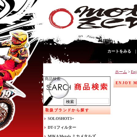
カートをみる
ホーム
>
En
商品検索
ENJOY 
取扱ブランドから探す
SOLOSHOT3+
DT-1フィルター
MIKA Metals ミカメタルズ