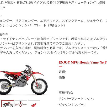
久性を実現するTec7社製(ドイツ)の接着剤で印刷面を厚くコーティングし保護
.S.A
：
ェンダー、リアフェンダー、エアボックス、スイングアーム、シュラウド、
ン】：ゼッケンナンバープレート（3枚セット）
項※※
・サイドナンバープレートは有料オプションです。希望される方はプルダウ
ナンバーはプリントされず無地背景ですのでご注意ください。
ナンバーを入れる場合、別途料金が必要です。プルダウンメニューから「番
字を入力してください。 フォントスタイルはサンプル写真と同一です。
ENJOY MFG Honda Vam
ー
定価:
価格:
車種/年式:
ナンバープレートキット:
ゼッケンナンバー: