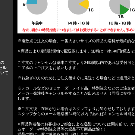
※複数点ご注文の場合、一番大きいサイズの商品の送料が最終的な
※商品により定型郵便物で配送致します。送料は一律140円(税込)
文の
ご注文のキャンセルは基本ご注文より24時間以内であれば受付可
セル
ご了承の上ご注文をお願いします。
ついて
※お急ぎの方のためにご注文後すぐに発送する場合などは適用外と
※デカールなどのセミオーダーメイド品、特別注文などのご注文者
メーカー発注後キャンセルをすることが出来ません（同様に交換・
します。
※ご注文後、在庫がない場合はスタッフよりお知らせしております
スタッフからのメール連絡後24時間以内であればキャンセル可能
※商品到着後のお客様のご都合による返品については開封前で、か
ムオーダーや特別注文品等の返品不可商品は除く）
返品の際は一度ご連絡をお願い致します。