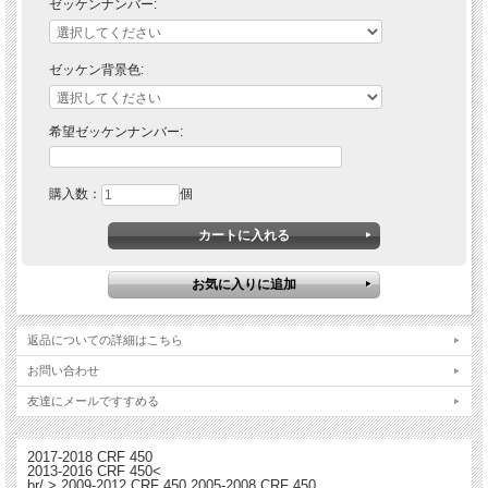
ゼッケンナンバー:
【オプション】：ゼッケンナンバープレート（3枚セット）
※※注意事項※※
・フロント・サイドナンバープレートは有料オプションです。希望される方はプル
ゼッケン背景色:
ダウンメニューからお選びください。
・ゼッケンナンバーはプリントされず無地背景ですのでご注意ください。
・ゼッケンナンバーを入れる場合、別途料金が必要です。プルダウンメニューから
「番号あり」を選び、「希望ゼッケンナンバー」欄に希望する数字を入力してくだ
希望ゼッケンナンバー:
さい。 フォントスタイルはサンプル写真と同一です。
購入数：
個
返品についての詳細はこちら
お問い合わせ
友達にメールですすめる
2017-2018 CRF 450
2013-2016 CRF 450<
br/ > 2009-2012 CRF 450 2005-2008 CRF 450