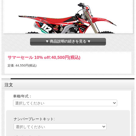
▼ 商品説明の続きを見る ▼
サマーセール 10% off:
40,500円(税込)
定価: 44,550円(税込)
Enjoy MFGのHonda Car Glass チームデカールフルキット＋シートカバー。
注文
• 厚さ約0.508mmのマシンになじむウルトラカーブクリアビニール製のスーパーハ
イグロスシート（UVカット）でラミネート加工
• スチールルールダイカットマシンで各マシンに合うように精確に型抜き
車種/年式：
• スーパーハイグロスシートの下のレイヤーに印刷を施す
• 優れた耐久性を実現するTec7社製(ドイツ)の接着剤で印刷面を厚くコーティング
し保護
• Made in U.S.A
ナンバープレートキット:
キット内容：
フロントフェンダー、リアフェンダー、エアボックス、スイングアーム、シュラウ
ド、フォークガード、シートカバー