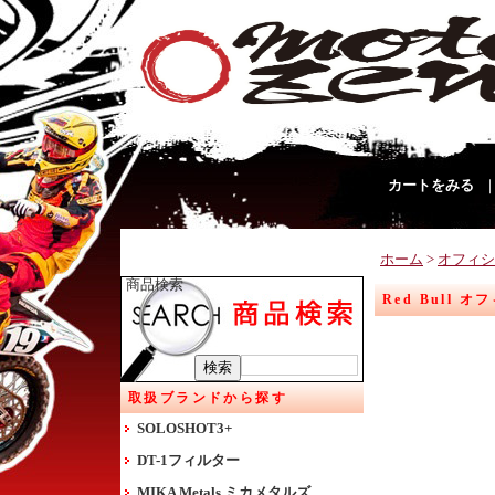
カートをみる
ホーム
>
オフィシャル
商品検索
Red Bull 
取扱ブランドから探す
SOLOSHOT3+
DT-1フィルター
MIKA Metals ミカメタルズ