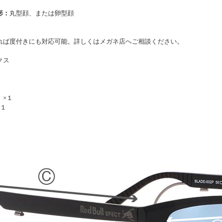
形：
丸型顔、または卵型顔
れば度付きにも対応可能。詳しくはメガネ店へご相談ください。
クス
 ×１
×１