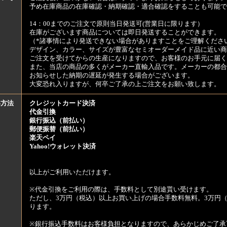
予め在庫商品の在庫確認・納期確認・適合確認をすることも可能で
14：00までのご注文で原則当日発送可(営業日に限ります）
在庫がございます商品については即日発送することができます。
（*諸事情により発送できない場合がありますことをご理解くださ
デザイン、カラー、サイズが豊富なセミオーダーメイド品に近い商
ご注文を受けてからの生産になりますので、お客様のお手元に届
また、当店の商品の多くがメーカー直輸入品です。メーカーの都合
お知らせした納期の遅延が発生する場合がございます。
大変恐れ入りますが、何卒ご了承の上ご注文をお願い致します。
い方法
クレジットカード決済
代金引換
銀行振込（前払い）
郵便振替（前払い）
楽天ペイ
Yahoo!ウォレット決済
以上がご利用いただけます。
※代金引換をご利用の際は、手数料として別途貰い受けます。
ただし、3万円（税込）以上お買い上げの場合手数料無料。3万円（
ります。
※銀行振込手数料はお客様負担となりますので、あらかじめご了承