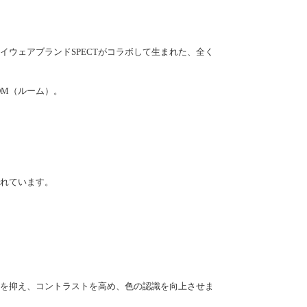
ア発のアイウェアブランドSPECTがコラボして生まれた、全く
LOOM（ルーム）。
優れています。
を抑え、コントラストを高め、色の認識を向上させま