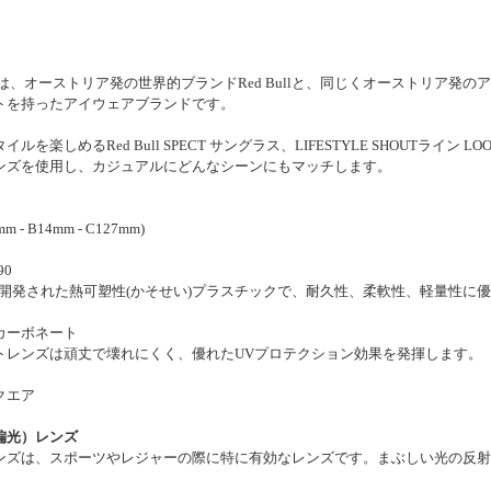
SPECT は、オーストリア発の世界的ブランドRed Bullと、同じくオーストリ
トを持ったアイウェアブランドです。
を楽しめるRed Bull SPECT サングラス、LIFESTYLE SHOUTライン 
ンズを使用し、カジュアルにどんなシーンにもマッチします。
mm - B14mm - C127mm)
90
で開発された熱可塑性(かそせい)プラスチックで、耐久性、柔軟性、軽量性に
カーボネート
トレンズは頑丈で壊れにくく、優れたUVプロテクション効果を発揮します。
クエア
偏光）レンズ
ンズは、スポーツやレジャーの際に特に有効なレンズです。まぶしい光の反射