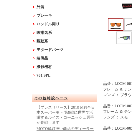
外装
ブレーキ
ハンドル周り
吸排気系
駆動系
モタードパーツ
装備品
撮影機材
701 SPL
品番：LOOM-001
フレーム ＆ テ
レンズ ： ブラ
その他特設ページ
品番：LOOM-00
【プレスリリース】2019 MFJ全日
フレーム ＆ テ
本スーパーモト 第8戦に世界で活
レンズ ： スモ
躍するルイス・コーニッシュ選手
が参戦します
品番：LOOM-00
MOTO禅取扱い商品のディーラー