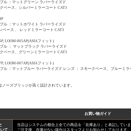
ンプル ：マットグリーン ラバーライズド
ークベース、シルバーミラーコート CAT3
4P
ンプル ：マットホワイト ラバーライズド
ンベース 、 レッドミラーコート CAT3
P, LOOM-005AP(ASIAフィット)
ンプル ： マットブラック ラバーライズド
ークベース、グリーンミラーコート CAT3
P, LOOM-007AP(ASIAフィット)
ンプル ：マットブルー ラバーライズド レンズ ： スモークベース、ブルーミラー
トはノーズブリッジが高く設計されています。
お買い物ガイド
と
当店はシステムの都合上全ての商品を「在庫あり」と表記していま
ついて
ご注文後、在庫がない場合はスタッフよりお知らせしております。