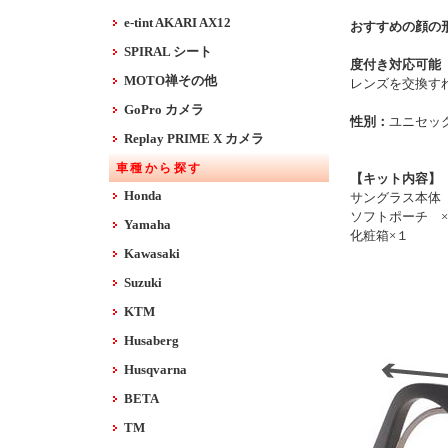
e-tint AKARI AX12
おすすめの顔の
SPIRAL シート
度付き対応可能
MOTO禅その他
レンズを交換す
GoPro カメラ
性別：
ユニセッ
Replay PRIME X カメラ
車種から探す
【キット内容】
Honda
サングラス本体
ソフトポーチ 
Yamaha
化粧箱×１
Kawasaki
Suzuki
KTM
Husaberg
Husqvarna
BETA
TM