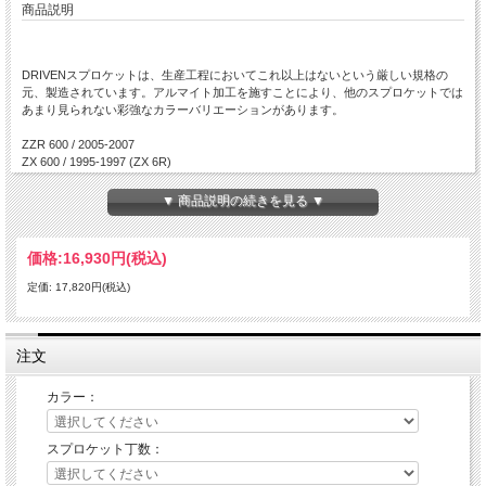
商品説明
DRIVENスプロケットは、生産工程においてこれ以上はないという厳しい規格の
元、製造されています。アルマイト加工を施すことにより、他のスプロケットでは
あまり見られない彩強なカラーバリエーションがあります。
ZZR 600 / 2005-2007
ZX 600 / 1995-1997 (ZX 6R)
ZX 600 / 1998-2002 (ZX 6R)
EJ 650 / 1999-2004 (W650)
▼ 商品説明の続きを見る ▼
ZR 750 / 1991-1998
ZX 750 / 1996-2003 (ZX 7R)
ZX 750 / 1996-1998 (ZX 7RR)
価格:
16,930円
(税込)
ZR 750 / 1999-2004 (ZR 7/ZR 7S)
ZX 900 / 2002-2004 (ZX 9R)
定価: 17,820円(税込)
LV 1000 / 2005 (KLV-1000)
ZX 1000 / 2004-2010 (ZX 10R)
ZX 10R / 2011-2014
ZR 1000 / 2003-2009 (Z-1000)に適合します。
注文
カラー：
スプロケット丁数：