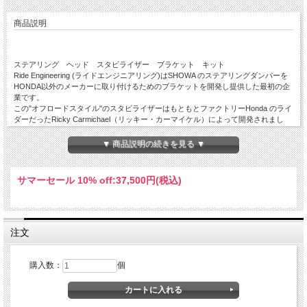
商品説明
ステアリング ヘッド スタビライザー ブラケット キット
Ride Engineering (ライドエンジニアリング)はSHOWA のステアリングダンパーを
HONDA以外のメーカーに取り付けるためのブラケットを開発し提供した最初の企
業です。
この"オフロードスタイル"のスタビライザーはもともとファクトリーHonda のライ
ダーだったRicky Carmichael（リッキー・カーマイケル）によって開発されまし
た。
最近では多くのGNCC/オフロードライダーは"砂漠スタイル"のステアリングダンパ
▼ 商品説明の続きを見る ▼
ーよりもこの"オフロードスタイル"のセットアップを好んで使用しています。
シンプルなボルトオンで搭載できるブラケットキットは取り付け説明書付（英語の
み）でKTM/Husqvarnaの202023 モトクロス/クロスカントリー/スーパーモトモデ
サマーセール 10% off:
37,500円(税込)
ルに対応しています。
KTMのファクトリーオフロードチームが使用しているSHOWA のダンパーも別売り
でご購入いただけます。
注文
購入数：
個