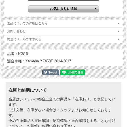
ビレットプルーフ イグニッションカバー
・ブーツによる小傷を防止するためにハードコーティング加工を施し、耐久性を実
現
返品についての詳細はこちら
・放熱性の向上
・純正よりも強度が高い
お問い合わせ
・航空宇宙技術でも使用される強度の優れたT6アルミ材から削り出し
・Two Two Motorsports CHAD REED (チャドリード)ファクトリー Yamahaのため
友達にメールですすめる
に特別に製造
品番：IC516
適合車種：Yamaha YZ450F 2014-2017
在庫と納期について
当店はシステムの都合上全ての商品を「在庫あり」と表記してい
ます。
ご注文後、在庫がない場合はスタッフよりお知らせしておりま
す。
予め在庫商品の在庫確認・納期確認・適合確認をすることも可能
ですので、お気軽にお問い合わせ下さい。