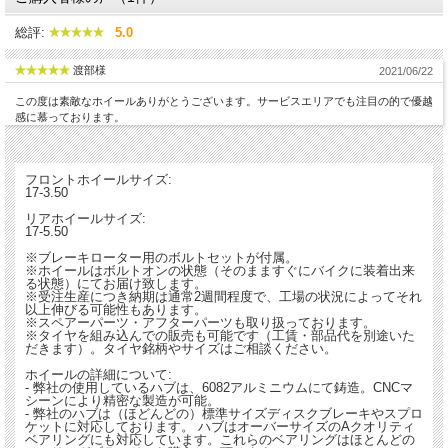
総評:
5.0
渡部様
2021/06/22
この度は素敵なホイールありがとうございます。サービスエリアでも注目の的で優越
感に慕っております。
フロントホイールサイズ:
17-3.50
リアホイールサイズ:
17-5.50
※ブレーキローター用のボルトセットが付属。
※ホイールはボルトオンの状態（そのまますぐにバイクに装着出来
る状態）にてお届け致します。
※受注生産につき納期は通常2週間程度で、工場の状況によってそれ
以上伸びる可能性もあります。
※スペアーパーツ・アフターパーツも取り扱っております。
※タイヤを組み込んでの販売も可能です（工賃・部品代を別途いた
だきます）。タイヤ銘柄やサイズはご相談ください。
ホイールの詳細について:
- 弊社の使用しているハブは、6082アルミニウムにて鋳造。CNCマ
シーンにより精密な製造が可能。
- 弊社のハブは（ほどんどの）標準サイズディスクブレーキやスプロ
ケットに対応しております。 ハブはオーバーサイズのAクオリティ
ベアリングにも対応しています。これらのベアリングはほとんどの