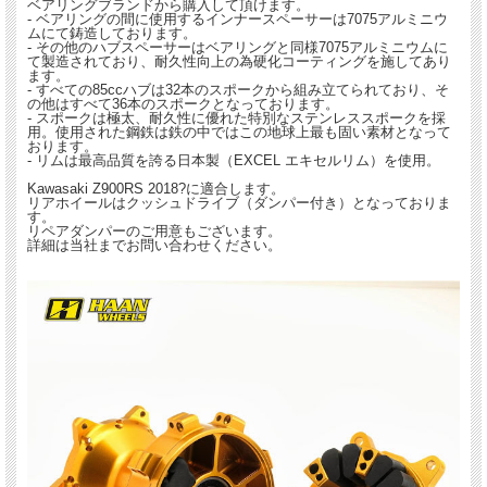
ベアリングブランドから購入して頂けます。
- ベアリングの間に使用するインナースペーサーは7075アルミニウ
ムにて鋳造しております。
- その他のハブスペーサーはベアリングと同様7075アルミニウムに
て製造されており、耐久性向上の為硬化コーティングを施してあり
ます。
- すべての85ccハブは32本のスポークから組み立てられており、そ
の他はすべて36本のスポークとなっております。
- スポークは極太、耐久性に優れた特別なステンレススポークを採
用。使用された鋼鉄は鉄の中ではこの地球上最も固い素材となって
おります。
- リムは最高品質を誇る日本製（EXCEL エキセルリム）を使用。
Kawasaki Z900RS 2018?に適合します。
リアホイールはクッシュドライブ（ダンパー付き）となっておりま
す。
リペアダンパーのご用意もございます。
詳細は当社までお問い合わせください。