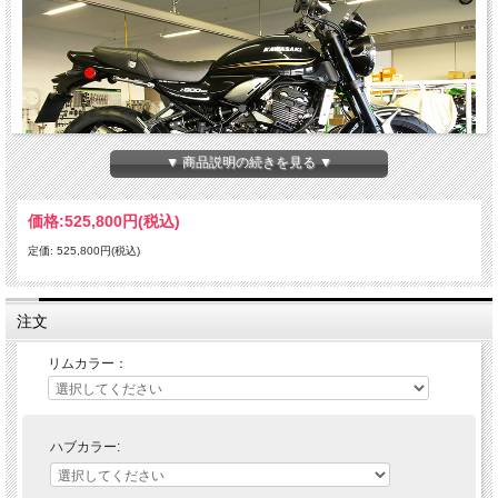
▼ 商品説明の続きを見る ▼
価格:
525,800円
(税込)
定価: 525,800円(税込)
Kawasaki Z900RS用ホイールが新登場！
豊富なカラーラインナップから好きな組み合わせでカスタムが可能。
注文
リムカラー：
シルバー、ゴールド、ブラック
リムカラー：
ハブカラー：
シルバー、ゴールド、ブラック、イエロー、ブルー、レッド、グリーン、チタン、
ブロンズ、オレンジ
スポークカラー：
ハブカラー:
シルバー、ブラック
※ブラックはオプション +9,680円 前後分