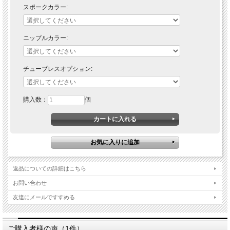
ニップルカラー：
スポークカラー:
シルバー、レッド、ブラック、ブルー、オレンジ、ゴールド、グリーン
※シルバーは追加料金なし、他カラーは+9,680円 前後分
※シルバーニップルはジンクコートスチール製、他カラーはアルミ製
ニップルカラー:
チューブレス加工：
なし、あり
※チューブレスオプションは29,700円 前後
チューブレスオプション:
※ホイール組み立て時に施工するため、後付けは出来ません。
※チューブレス施工に時間が掛かるため納期が約1週間伸びます。
ハーンホイールはオランダにて誕生しました。45年間、特にモトクロス用ホイール
購入数：
個
を製造・販売しております。
/45年の間、世界のトップライダーと共に技術を培いながら、モトクロス用ホイー
ルの分野では最高の品質のコンプリートホイールセットを世に送り出しています。
返品についての詳細はこちら
お問い合わせ
友達にメールですすめる
ご購入者様の声（1件）