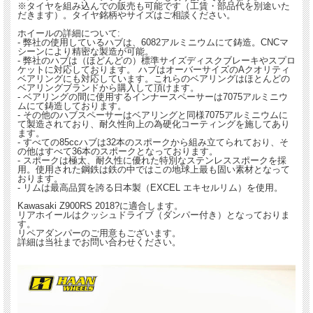
※タイヤを組み込んでの販売も可能です（工賃・部品代を別途いた
だきます）。タイヤ銘柄やサイズはご相談ください。
ホイールの詳細について:
- 弊社の使用しているハブは、6082アルミニウムにて鋳造。CNCマ
シーンにより精密な製造が可能。
- 弊社のハブは（ほどんどの）標準サイズディスクブレーキやスプロ
ケットに対応しております。 ハブはオーバーサイズのAクオリティ
ベアリングにも対応しています。これらのベアリングはほとんどの
ベアリングブランドから購入して頂けます。
- ベアリングの間に使用するインナースペーサーは7075アルミニウ
ムにて鋳造しております。
- その他のハブスペーサーはベアリングと同様7075アルミニウムに
て製造されており、耐久性向上の為硬化コーティングを施してあり
ます。
- すべての85ccハブは32本のスポークから組み立てられており、そ
の他はすべて36本のスポークとなっております。
- スポークは極太、耐久性に優れた特別なステンレススポークを採
用。使用された鋼鉄は鉄の中ではこの地球上最も固い素材となって
おります。
- リムは最高品質を誇る日本製（EXCEL エキセルリム）を使用。
Kawasaki Z900RS 2018?に適合します。
リアホイールはクッシュドライブ（ダンパー付き）となっておりま
す。
リペアダンパーのご用意もございます。
詳細は当社までお問い合わせください。