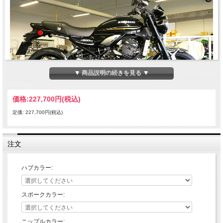
▼ 商品説明の続きを見る ▼
価格:
227,700円
(税込)
定価: 227,700円(税込)
Kawasaki Z900RS用ホイールが新登場！
豊富なカラーラインナップから好きな組み合わせでカスタムが可能。
注文
リムカラー：
シルバー、ゴールド、ブラック
ハブカラー:
ハブカラー：
シルバー、ゴールド、ブラック、イエロー、ブルー、レッド、グリーン、チタン、
ブロンズ、オレンジ
スポークカラー:
スポークカラー：
シルバー、ブラック
※ブラックはオプション +4,400円
ニップルカラー: