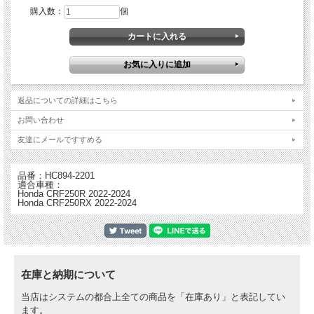
購入数：
個
返品についての詳細はこちら
・ マッスルミルクホンダチーム、レッドブルＫＴＭチーム、モンスターカワサキ
チーム、ヨシムラスズキチーム、リナルディヤマハチームなど、ほぼすべての世界
お問い合わせ
的有名ファクトリー・チームやライダーがHINSONを選んでおり、レースにおける
友達にメールですすめる
実績に裏づけられるようにその実力が証明されている世界最多勝クラッチシステム
・ ビレット(削り出し)仕上げしたクラッチカバー、クラッチバスケット、インナー
ハブ、プレッシャープレート、ファイバー＆スチールプレート、スプリングがキッ
品番：HC894-2201
トに付属
適合車種：
・ クラッチ性能と寿命が格段に向上
Honda CRF250R 2022-2024
・ 放熱性の向上
Honda CRF250RX 2022-2024
・ 航空宇宙技術でも使用される強度の優れたT6アルミ材から削り出し、ハードコ
ーティング加工を施すことによりノーマルの5倍の耐久性を実現*(*適切なメンテナ
ンスが前提）
・ 加工精度が高いためクラッチを切った時はきちんと切れ、熱をあまり発しな
い。つなげる時はよりスムーズにつながる。
・ クラッチジャダーを防止
在庫と納期について
※画像はイメージであり実物と異なる場合があります。
当店はシステムの都合上全ての商品を「在庫あり」と表記してい
ます。