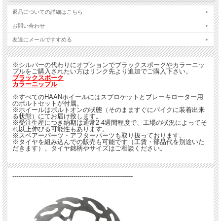
Husqvarna TC 85 2014以降
Honda CR 85R/R2 1996以降
返品についての詳細はこちら
Honda CRF 150R/R2 2007以降
お問い合わせ
Kawasaki KX85/100/112 1997以降
KTM SX 85 2012以降
友達にメールですすめる
Suzuki RM 85 1997以降
Yamaha YZ 85 1993以降
※シルバーの代わりにオプションでブラックスポークやカラーニッ
プルをご購入されたい方はリンク先より追加でご購入下さい。
装着予定車両の車種、年式を記入の上でご注文ください。
ブラックスポーク
カラーニップル
※すべてのHAANホイールにはスプロケットとブレーキローター用
のボルトセットが付属。
※ホイールはボルトオンの状態（そのまますぐにバイクに装着出来
る状態）にてお届け致します。
※受注生産につき納期は通常2-4週間程度で、工場の状況によってそ
れ以上伸びる可能性もあります。
※スペアーパーツ・アフターパーツも取り扱っております。
※タイヤを組み込んでの販売も可能です（工賃・部品代を別途いた
だきます）。タイヤ銘柄やサイズはご相談ください。
-------------------------------------------------------------