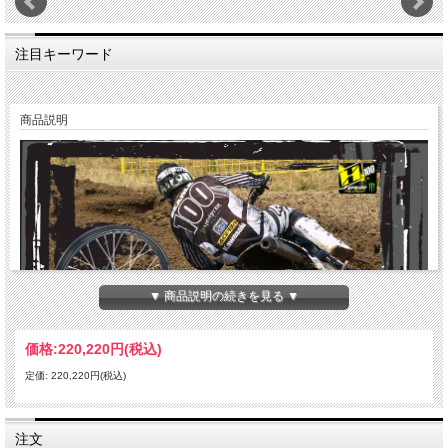
注目キーワード
商品説明
▼ 商品説明の続きを見る ▼
価格:
220,220円
(税込)
定価: 220,220円(税込)
注文
ハーンホイールはオランダにて誕生しました。45年間、特にモトクロス用ホイール