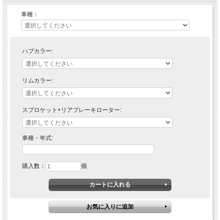
を製造・販売しております。
45年の間、世界のトップライダーと共に技術を培いながら、モトクロス用ホイール
車種：
の分野では最高の品質のコンプリートホイールセットを世に送り出しています。
高品質の鋼片アルミニウム（６０８２）を鋳造し、製造しています。
ハブはAクオリティ日本製ベアリング、シールズ、スペーサーを含めてお届け致し
ます。スペーサーは長期間の使用に耐えうる、特別なコーティングを施してありま
す。 ホイールの詳細について:
ハブカラー:
- 弊社の使用しているハブは、6082アルミニウムにて鋳造。CNCマシーンにより精
密な製造が可能。
- 弊社のハブは（ほどんどの）標準サイズディスクブレーキやスプロケットに対応
リムカラー:
しております。 ハブはオーバーサイズのAクオリティベアリングにも対応していま
す。これらのベアリングはほとんどのベアリングブランドから購入して頂けます
し、HAANからの提供も可能です。
- ベアリングの間に使用するインナースペーサーは7075アルミニウムにて鋳造して
スプロケット+リアブレーキローター:
おります。
- その他のハブスペーサーはベアリングと同様7075アルミニウムにて製造されてお
り、耐久性向上の為硬化コーティングを施してあります。
- 36本スポークを採用（2スト85cc / 4スト150cc / KTM freeride ハブは32本スポー
車種・年式:
ク）。
- スポークは極太、耐久性に優れた特別なステンレススポークを採用。使用された
鋼鉄は鉄の中ではこの地球上最も固い素材となっております。
購入数：
個
- リムは最高品質を誇る日本製（EXCEL エキセルリム）を使用。
- リペアパーツは全て提供可能です。詳細はお問合せください。
【対応車種一覧】
Gasgas MC 85 2021以降