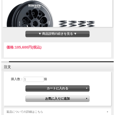
▼ 商品説明の続きを見る ▼
価格:
105,600円
(税込)
ビレットクラッチプレシャープレート&インナーハブ&スプリングセット
注文
・ ほぼすべての有名ファクトリー・チームやライダーが使用
・ クラッチ性能と寿命が格段に向上
・ 放熱性の向上
購入数：
個
・ 航空宇宙技術でも使用される強度の優れたT6アルミ材から削り出し、 ハードコ
ーティング加工を施すことによりノーマルの5倍の耐久性を実現*(*適切なメンテナ
ンスが前提）
・ クラッチが切れた状態ではクラッチアセンブリーは少ない熱を発しながら正確
に回転し、よりスムーズにクラッチをつなぐ
・ ヒンソンのクラッチ コンポーネントプレッシャープレートとインナーハブを一
緒に使うことでクラッチジャダーを防止
返品についての詳細はこちら