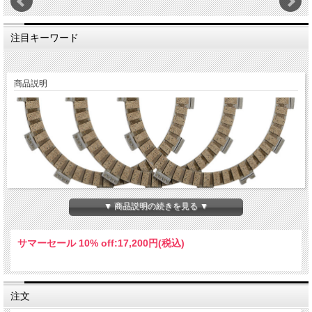
注目キーワード
商品説明
▼ 商品説明の続きを見る ▼
Hinson製フリクションプレート、車両1台分のセットです。
サマーセール 10% off:
17,200円(税込)
・すべてのフリクションプレートには高品質なオーガニック非研磨材を使用。エン
ジンの損傷を最小限に抑える。
・高品質なアルミベースプレートと摩擦材を使用
・チャド・リードの Two Two Motorsport チームにて実際にレースで使用する実績
を持つプレート
注文
・純正のクラッチコンポーネントでも使用可能
・その他のHINSON製品と同一の高品質基準