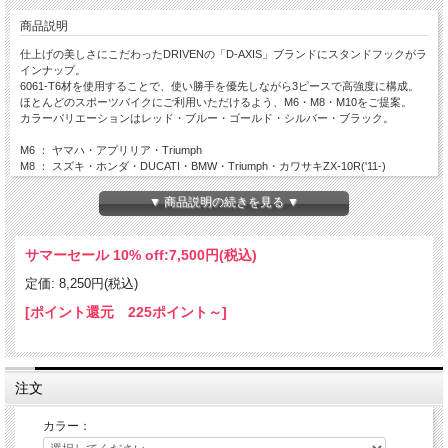
商品説明
仕上げの美しさにこだわったDRIVENの「D-AXIS」ブランドにスタンドフックがラ
インナップ。
6061-T6材を使用することで、使い勝手を優先しながら3ピースで高強度に構成。
ほとんどのスポーツバイクにご利用いただけるよう、M6・M8・M10をご提案。
カラーバリエーションはレッド・ブルー・ゴールド・シルバー・ブラック。
M6 ： ヤマハ・アプリリア・Triumph
M8 ： スズキ・ホンダ・DUCATI・BMW・Triumph・カワサキZX-10R('11-)
M10 ： カワサキ・KTM
※上記メーカーにおいても、年式や車種によって適合しない場合がございます。そ
▼ 商品説明の続きを見る ▼
のため、ご自身の車両のボルト穴のサイズをノギス等で確認した上でご注文くださ
い。
商品は2個セットの価格となります。
サマーセール 10% off:
7,500円(税込)
アメリカ製。
定価: 8,250円(税込)
[ポイント還元 225ポイント～]
注文
カラー：