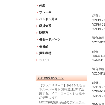
外装
ブレーキ
品番：
ハンドル周り
YZF19
YZF19
吸排気系
YZF19
駆動系
適合車種
モタードパーツ
YZ250F 2
装備品
品番：
撮影機材
YAM14
701 SPL
YAM14
適合車種
YZ250F 2
その他特設ページ
品番：
【プレスリリース】2019 MFJ全日
YZF20
本スーパーモト 第8戦に世界で活
YZF20
躍するルイス・コーニッシュ選手
YZF20
が参戦します
MOTO禅取扱い商品のディーラー
適合車種