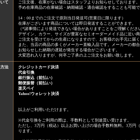
ついて
ご注文後、在庫がない場合はスタッフよりお知らせしております。
予め在庫商品の在庫確認・納期確認・適合確認をすることも可能で
14：00までのご注文で原則当日発送可(営業日に限ります）
在庫がございます商品については即日発送することができます。
（*諸事情により発送できない場合がありますことをご理解くださ
デザイン、カラー、サイズが豊富なセミオーダーメイド品に近い商
ご注文を受けてからの生産になりますので、お客様のお手元に届
また、当店の商品の多くがメーカー直輸入品です。メーカーの都合
お知らせした納期の遅延が発生する場合がございます。
大変恐れ入りますが、何卒ご了承の上ご注文をお願い致します。
い方法
クレジットカード決済
代金引換
銀行振込（前払い）
郵便振替（前払い）
楽天ペイ
Yahoo!ウォレット決済
以上がご利用いただけます。
※代金引換をご利用の際は、手数料として別途貰い受けます。
ただし、3万円（税込）以上お買い上げの場合手数料無料。3万円（
ります。