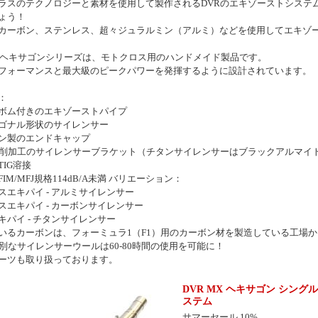
ラスのテクノロジーと素材を使用して製作されるDVRのエキゾーストシステ
ょう！
カーボン、ステンレス、超々ジュラルミン（アルミ）などを使用してエキゾ
MX ヘキサゴンシリーズは、モトクロス用のハンドメイド製品です。
フォーマンスと最大級のピークパワーを発揮するように設計されています。
：
ボム付きのエキゾーストパイプ
ゴナル形状のサイレンサー
ン製のエンドキャップ
切削加工のサイレンサーブラケット（チタンサイレンサーはブラックアルマイ
IG溶接
IM/MFJ規格114dB/A未満 バリエーション：
スエキパイ - アルミサイレンサー
スエキパイ - カーボンサイレンサー
キパイ - チタンサイレンサー
いるカーボンは、フォーミュラ1（F1）用のカーボン材を製造している工場
特別なサイレンサーウールは60-80時間の使用を可能に！
ーツも取り扱っております。
DVR MX ヘキサゴン シングルエキ
ステム
サマーセール 10%