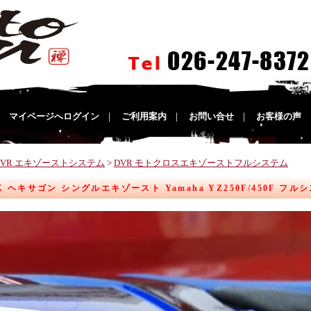
｜
マイページへログイン
｜
ご利用案内
｜
お問い合せ
｜
お客様の声
DVR エキゾーストシステム
>
DVR モトクロスエキゾーストフルシステム
X ヘキサゴン シングルエキゾースト Yamaha YZ250F/450F フ