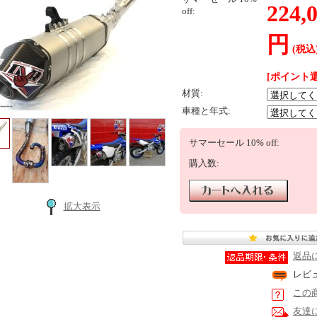
224,
off:
円
(税込
[ポイント還
材質:
車種と年式:
サマーセール 10% off:
購入数:
拡大表示
返品
レビ
この
友達