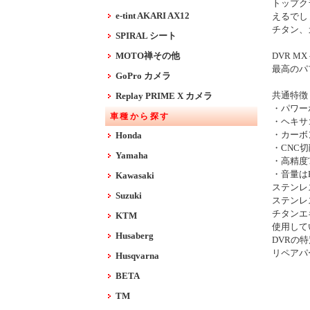
トップク
e-tint AKARI AX12
えるでし
チタン、
SPIRAL シート
MOTO禅その他
DVR 
最高のパ
GoPro カメラ
共通特徴
Replay PRIME X カメラ
・パワー
車種から探す
・ヘキサ
・カーボ
Honda
・CNC
Yamaha
・高精度T
・音量はF
Kawasaki
ステンレ
Suzuki
ステンレ
チタンエ
KTM
使用して
Husaberg
DVRの
リペアパ
Husqvarna
BETA
TM