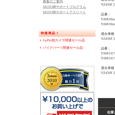
募集のご案内
YZ450F 2
MOTO禅サポートプログラム
MOTO禅サポートアスリート
品番：
YAM18
YAM18
特価商品！
適合車種
YZ450F 2
GoPro他カメラ関連セール品
バイクパーツ関連セール品
品番：
YAM14
YAM14
適合車種
YZ450F 2
在庫