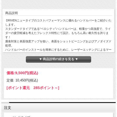
商品説明
DRIVENニュータイプのコストパフォーマンスに優れるハンドルバーをご紹介いた
します。
スタンダードタイプである“ベロシティ”ハンドルバーは、軽量かつ高強度で、ライ
ダーの疲労軽減を考えたフレックス特性にて設計。もちろん高い耐久性を誇りま
す！
腐食対策と表面強度アップを狙い、表面をショットピーニングおよびアノダイズド
処理。
ハンドルバーのインストールを簡単にするために、レーザーエッチングによるマー
キングを施してあります。
カラーリングはゴールド、レッド、ブルー、ブラック、ガンメタルがラインナッ
▼ 商品説明の続きを見る ▼
プ。
バーパッドは全モデル全カラーに標準装備！
※写真上部2本はベロシティ（スタンダードタイプ）、下部3本がメテオ（テーパー
価格:
9,500円
(税込)
タイプ）のハンドルバーになります。
※ご購入の際は、下部の表をを参考にベンドタイプをお選び下さい。
定価: 10,450円(税込)
[ポイント還元 285ポイント～]
注文