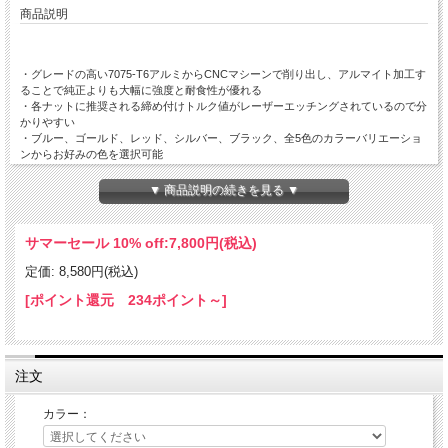
商品説明
・グレードの高い7075-T6アルミからCNCマシーンで削り出し、アルマイト加工す
ることで純正よりも大幅に強度と耐食性が優れる
・各ナットに推奨される締め付けトルク値がレーザーエッチングされているので分
かりやすい
・ブルー、ゴールド、レッド、シルバー、ブラック、全5色のカラーバリエーショ
ンからお好みの色を選択可能
・各セットは繰り返し使うリユースに適した缶容器でお届け
・アメリカ製
▼ 商品説明の続きを見る ▼
APRILIA RSV 4,TUONO 06-14用スプロケットナット5個セットです。
サイズは10mm x 1.5になります。
サマーセール 10% off:
7,800円(税込)
適合車種
定価: 8,580円(税込)
Aprilia RSV4 2006-2014
Aprilia TUONO1000 2006-2014
[ポイント還元 234ポイント～]
※スタンダードホイールに限ります。鍛造ホイールモデルはM10x1.25のためご注
意ください。
※パッケージが缶製から順次プラスチック製に変更されております。予めご了承く
注文
ださい。
※画像はイメージであり実物と異なる場合があります。
カラー：