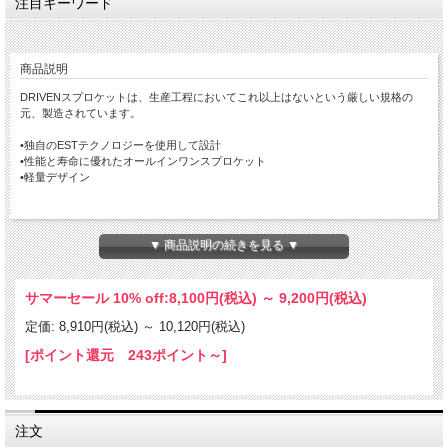
注目キーワード
商品説明
DRIVENスプロケットは、生産工程においてこれ以上はないという厳しい規格の
元、製造されています。
•独自のESTテクノロジーを使用して設計
•性能と寿命に優れたオールインワンスプロケット
•軽量デザイン
適合車種：
FZR 600 / 89-90
▼ 商品説明の続きを見る ▼
FZR 600 / 91-93
FZR 600 / 94-99
YZF 600R / 96-04
サマーセール 10% off:
8,100円(税込)
～
9,200円(税込)
FZS 600 (Fazer) / 98-03
FZ 6 (Fazer) / 04-05
定価: 8,910円(税込)
～
10,120円(税込)
FZ 6 / 04-09
YZF R6 / 99-05
[ポイント還元 243ポイント～]
YZF-R6S / 06-09
FZ 750 / 85-86
FZ 750 / 87-90
FZ 750 / 91
注文
FZR 750 / 87