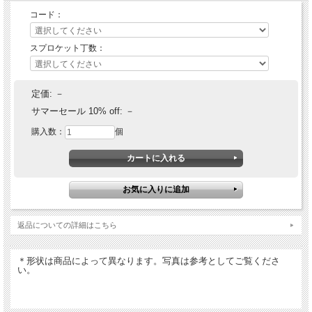
FZR 750 (OW01) / 89-92
YZF 750 / 93-97
コード：
YZF R7 / 99-01
FZR 1000 / 87-88
FZR 1000 (Exup) / 87-88
スプロケット丁数：
FZR 1000 (Exup) / 98-95
FZS 1000 (FZ1) / 01-05
FZS 1000 (FZ1) / 06-16
YZF 1000 (Thunder Ace) / 96-02
定価:
－
YZF R1 / 98-05
サマーセール 10% off:
－
YZF R1 LE / 06
YZF R1 / 06-07
購入数：
個
YZF R1 / 08
YZF R1 / 09-14
GTS/A 1000 / 93-96
FJ 1100 / 84-85
FJ 1200 / 86-95
返品についての詳細はこちら
＊形状は商品によって異なります。写真は参考としてご覧くださ
い。