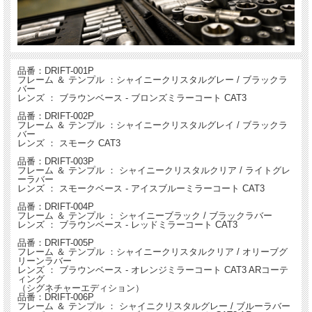
ラクション）は、特に空気力学的に優れたフロントを生み出します。
性別：
男性向け
【キット内容】
品番：DRIFT-001P
サングラス本体×１
フレーム ＆ テンプル ：シャイニークリスタルグレー / ブラックラ
バー
ソフトポーチ×１
レンズ ： ブラウンベース - ブロンズミラーコート CAT3
化粧箱×１
品番：DRIFT-002P
【キット内容】DRIFT-005P, DRIFT-006P
フレーム ＆ テンプル ：シャイニークリスタルグレイ / ブラックラ
バー
サングラス本体×１
レンズ ： スモーク CAT3
防水ハードケース ×１
クリーニングクロス×１
品番：DRIFT-003P
化粧箱×１
フレーム ＆ テンプル ： シャイニークリスタルクリア / ライトグレ
シグネイチャークリーニングクロス×１
ーラバー
レンズ ： スモークベース - アイスブルーミラーコート CAT3
品番：DRIFT-004P
フレーム ＆ テンプル ： シャイニーブラック / ブラックラバー
レンズ ： ブラウンベース - レッドミラーコート CAT3
品番：DRIFT-005P
フレーム ＆ テンプル ：シャイニークリスタルクリア / オリーブグ
リーンラバー
レンズ ： ブラウンベース - オレンジミラーコート CAT3 ARコーテ
ィング
（シグネチャーエディション）
品番：DRIFT-006P
フレーム ＆ テンプル ： シャイニクリスタルグレー / ブルーラバー