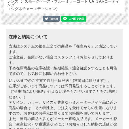
レンズ ： スモークベース - ブルーミラーコート CAT3 ARコーティ
ング
（シグネチャーエディション）
在庫と納期について
当店はシステムの都合上全ての商品を「在庫あり」と表記してい
ます。
ご注文後、在庫がない場合はスタッフよりお知らせしておりま
す。
予め在庫商品の在庫確認・納期確認・適合確認をすることも可能
ですので、お気軽にお問い合わせ下さい。
14：00までのご注文で原則当日発送可(営業日に限ります）。
在庫がございます商品については即日発送することができます。
（*諸事情により発送が行えない場合もございますことをご理解く
ださい。）
デザイン、カラー、サイズが豊富なセミオーダーメイド品に近い
商品の場合は、その特性上、ご注文を受けてからの生産になりま
すので、お客様のお手元に届くまでお時間を頂いております。
また、当店の商品の多くがメーカー直輸入品です。メーカーの都
合（生産状況）や税通過状況によりお知らせした納期の遅延が発