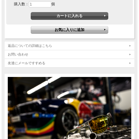
購入数：
個
意を表し製品シリーズが開発されました。
シームレスなレンズ構造と強くカーブしたベース形状は、スピードを象徴していま
す。ゴム製のパーツは正確なラインと正確な角度計算に基づき設計され、しっかり
としたホールド感を保証します。
フレームには半透明（トランスペアレント）素材を採用し、スタイリッシュな新し
いルックスを提供します。
サイズ：
M (A61mm - B14mm - C130mm)
返品についての詳細はこちら
フレーム材：
TR90 / ラバー
お問い合わせ
TR90はスイスで開発された熱可塑性(かそせい)プラスチックで、耐久性、柔軟
性、軽量性に優れています。
友達にメールですすめる
ラバーは最適なグリップをするため非常に快適です。
レンズ材：
ポリカーボネート
ポリカーボネートレンズは頑丈で壊れにくく、優れたUVプロテクション効果を発
揮します。
レンズ形状：
ラウンド / 8カーブ
ポラライズド（偏光）レンズ
ポラライズドレンズは、スポーツやレジャーの際に特に有効なレンズです。まぶし
い光の反射を抑え、コントラストを高め、色の認識を向上させます。
おすすめの顔の形：
丸型顔、または卵型顔
SLC（シームレス・レンズ・コンストラクション）
レンズとフレームの接続箇所は段差の無いスムーズな設計を行いました。 これに
より、強い風もスムーズ流すことが可能に。SLC（シームレス・レンズ・コンスト