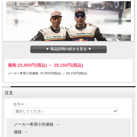
▼ 商品説明の続きを見る ▼
価格:
25,850円
(税込)
～
29,150円
(税込)
メーカー希望小売価格: 25,850円(税込)
～
29,150円(税込)
注文
Red Bull SPECT は、オーストリア発の世界的ブランドRed Bullと、同じくオースト
リア発のアイウェアブランドSPECTがコラボして生まれた、全く新しいコンセプ
トを持ったアイウェアブランドです。
カラー：
ドリフトは、4輪モータースポーツ唯一の審査競技で、審査員は、各走行をスピー
ド、ライン、アングル、スタイル、4つの基準で評価します。
Red Bull Driftbrothers（ドリフトブラザーズ）のJoeとElias Hountondjiは、過去11
メーカー希望小売価格:
－
年間に渡ってドリフトスポーツに参加し、100回近い表彰台と5つのチャンピオン
価格:
－
シップを獲得してきました。
このドリフトブラザーズの協力を得て、スピード、精度、スタイルという特性に敬