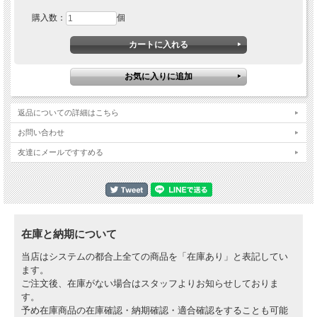
ロゴマークがレーザーでエッチング処理されています。
購入数：
個
黒、青、ゴールド、赤の4色展開で、アルマイト加工済。バイクに装着時、外観上
で大きなアクセントになります！
転倒時の破損を防いでくれると同時に簡単に装着や取り外しができます。
キットには耐衝撃性の高いスライダーが2個とハードウェア（ネジやワッシャー
等）が付属。
スライダーは交換部品として別途ご用意していますので、必要に応じて交換ができ
ます。
返品についての詳細はこちら
お問い合わせ
友達にメールですすめる
在庫と納期について
当店はシステムの都合上全ての商品を「在庫あり」と表記してい
ます。
ご注文後、在庫がない場合はスタッフよりお知らせしておりま
す。
予め在庫商品の在庫確認・納期確認・適合確認をすることも可能