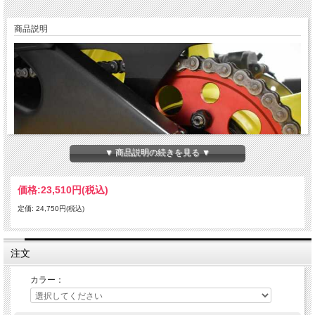
商品説明
▼ 商品説明の続きを見る ▼
価格:
23,510円
(税込)
定価: 24,750円(税込)
注文
カラー：
航空宇宙技術でも使用される強度の高い6061-T6アルミ材ビレット製。ドリブンの