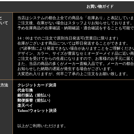
お買い物ガイド
と
当店はシステムの都合上全ての商品を「在庫あり」と表記していま
ついて
ご注文後、在庫がない場合はスタッフよりお知らせしております。
予め在庫商品の在庫確認・納期確認・適合確認をすることも可能で
14：00までのご注文で原則当日発送可(営業日に限ります）
在庫がございます商品については即日発送することができます。
（*諸事情により発送できない場合がありますことをご理解くださ
デザイン、カラー、サイズが豊富なセミオーダーメイド品に近い商
ご注文を受けてからの生産になりますので、お客様のお手元に届
また、当店の商品の多くがメーカー直輸入品です。メーカーの都合
お知らせした納期の遅延が発生する場合がございます。
大変恐れ入りますが、何卒ご了承の上ご注文をお願い致します。
い方法
クレジットカード決済
代金引換
銀行振込（前払い）
郵便振替（前払い）
楽天ペイ
Yahoo!ウォレット決済
以上がご利用いただけます。