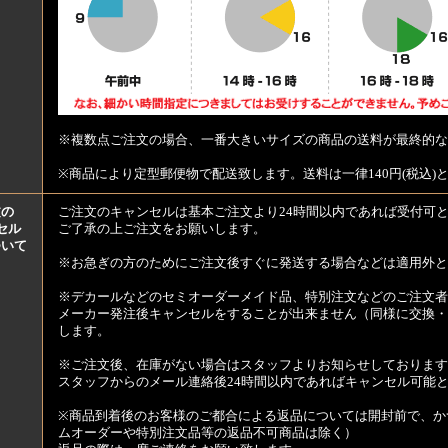
※複数点ご注文の場合、一番大きいサイズの商品の送料が最終的な
※商品により定型郵便物で配送致します。送料は一律140円(税込)
文の
ご注文のキャンセルは基本ご注文より24時間以内であれば受付可
セル
ご了承の上ご注文をお願いします。
ついて
※お急ぎの方のためにご注文後すぐに発送する場合などは適用外と
※デカールなどのセミオーダーメイド品、特別注文などのご注文者
メーカー発注後キャンセルをすることが出来ません（同様に交換・
します。
※ご注文後、在庫がない場合はスタッフよりお知らせしております
スタッフからのメール連絡後24時間以内であればキャンセル可能
※商品到着後のお客様のご都合による返品については開封前で、か
ムオーダーや特別注文品等の返品不可商品は除く）