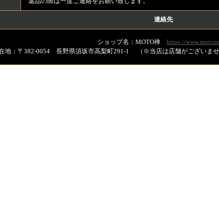
返品の際は一度ご連絡をお願い致します。
連絡先
ショップ名：MOTO禅
https://www.motoze
在地：〒382-0054 長野県須坂市高梨町291-1 （※当店は店舗がござい