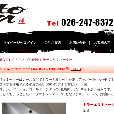
｜
マイページへログイン
｜
ご利用案内
｜
お問い合せ
｜
お客様の声
DRIVEN ドリブン
>
DRIVENミラーエリミネーター
ミネーター Yamaha R-1 2009-2012用
リミネーターはレースなどでミラーを取り外した際にアッパーカウルを固定
技術でも使用される強度の高い6061-T6アルミ材ビレット製。
青、シルバー、赤、ゴールド、チタンの6色展開、アルマイト加工済みです。
ことでちょっとしたバイクのドレスアップにもなります。レースでは勿論の
ミラーエリミネーター Ya
定価: