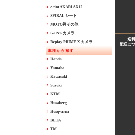
e-tint AKARI AX12
SPIRAL シート
MOTO禅その他
GoPro カメラ
送
Replay PRIME X カメラ
配送に
車種から探す
Honda
Yamaha
Kawasaki
Suzuki
KTM
Husaberg
Husqvarna
BETA
TM