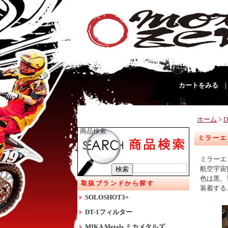
カートをみる
ホーム
>
商品検索
ミラーエリミ
ミラーエ
航空宇宙
色は黒、
取扱ブランドから探す
装着する
SOLOSHOT3+
DT-1フィルター
MIKA Metals ミカメタルズ