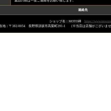
返品の際は一度ご連絡をお願い致します。
連絡先
ショップ名：MOTO禅
https://www.motoze
在地：〒382-0054 長野県須坂市高梨町291-1 （※当店は店舗がござい