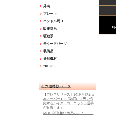
外装
ブレーキ
ハンドル周り
所
吸排気系
駆動系
モタードパーツ
装備品
撮影機材
701 SPL
その他特設ページ
【プレスリリース】2019 MFJ全日
本スーパーモト 第8戦に世界で活
躍するルイス・コーニッシュ選手
が参戦します
MOTO禅取扱い商品のディーラー