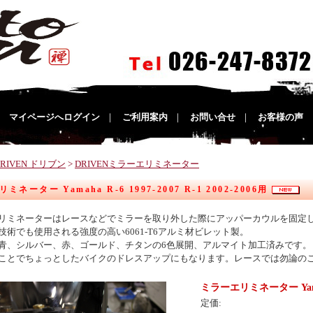
｜
マイページへログイン
｜
ご利用案内
｜
お問い合せ
｜
お客様の声
DRIVEN ドリブン
>
DRIVENミラーエリミネーター
ネーター Yamaha R-6 1997-2007 R-1 2002-2006用
リミネーターはレースなどでミラーを取り外した際にアッパーカウルを固定
技術でも使用される強度の高い6061-T6アルミ材ビレット製。
青、シルバー、赤、ゴールド、チタンの6色展開、アルマイト加工済みです。
ことでちょっとしたバイクのドレスアップにもなります。レースでは勿論の
ミラーエリミネーター Yamaha R
定価: