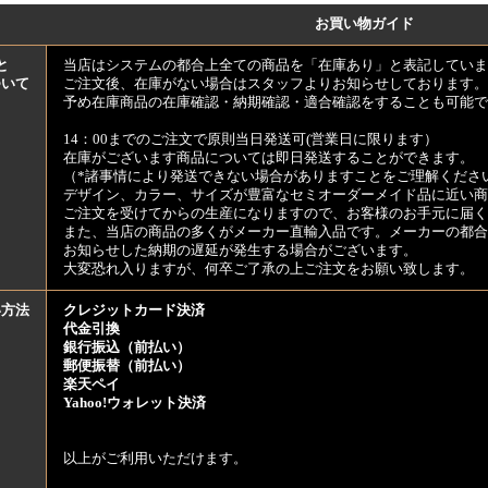
お買い物ガイド
と
当店はシステムの都合上全ての商品を「在庫あり」と表記していま
ついて
ご注文後、在庫がない場合はスタッフよりお知らせしております。
予め在庫商品の在庫確認・納期確認・適合確認をすることも可能で
14：00までのご注文で原則当日発送可(営業日に限ります）
在庫がございます商品については即日発送することができます。
（*諸事情により発送できない場合がありますことをご理解くださ
デザイン、カラー、サイズが豊富なセミオーダーメイド品に近い商
ご注文を受けてからの生産になりますので、お客様のお手元に届
また、当店の商品の多くがメーカー直輸入品です。メーカーの都合
お知らせした納期の遅延が発生する場合がございます。
大変恐れ入りますが、何卒ご了承の上ご注文をお願い致します。
い方法
クレジットカード決済
代金引換
銀行振込（前払い）
郵便振替（前払い）
楽天ペイ
Yahoo!ウォレット決済
以上がご利用いただけます。