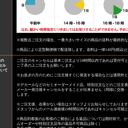
※複数点ご注文の場合、一番大きいサイズの商品の送料が最終的な
※商品により定型郵便物で配送致します。送料は一律140円(税込)
文の
ご注文のキャンセルは基本ご注文より24時間以内であれば受付可
セル
ご了承の上ご注文をお願いします。
ついて
※お急ぎの方のためにご注文後すぐに発送する場合などは適用外と
※デカールなどのセミオーダーメイド品、特別注文などのご注文者
メーカー発注後キャンセルをすることが出来ません（同様に交換・
します。
※ご注文後、在庫がない場合はスタッフよりお知らせしております
スタッフからのメール連絡後24時間以内であればキャンセル可能
※商品到着後のお客様のご都合による返品については開封前で、か
ムオーダーや特別注文品等の返品不可商品は除く）