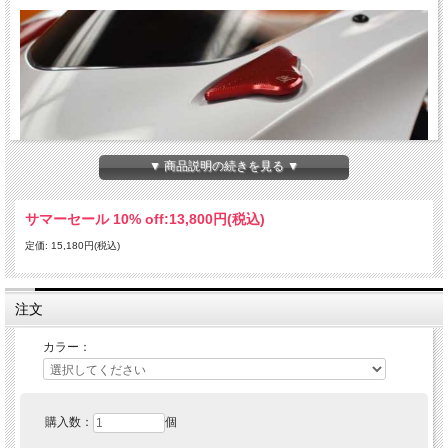
▼ 商品説明の続きを見る ▼
サマーセール 10% off:
13,800円(税込)
定価: 15,180円(税込)
注文
カラー：
ミラーエリミネーターはレースなどでミラーを取り外した際にアッパーカウルを固
定します。
購入数：
個
航空宇宙技術でも使用される強度の高い6061-T6アルミ材ビレット製。
色は黒、青、シルバー、赤、ゴールドの5色展開、アルマイト加工済みです。