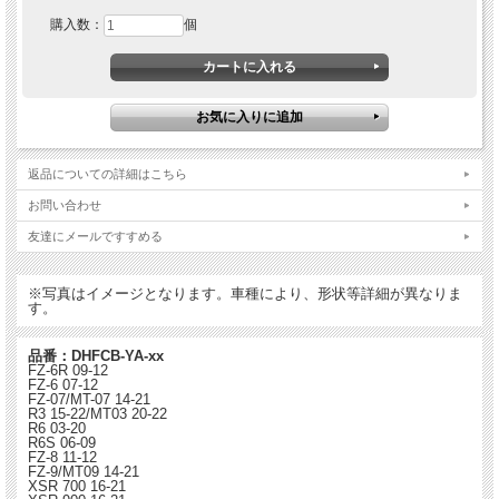
＜商品特長ハイライト＞
購入数：
個
●ロープロファイル（高さが低い）で出っ張り感が少ない
●30％軽量（従来比）
●燃料タンクベントと一体型
●そのシンプルなラインが今時のスポーツバイクにマッチ
●カラーは5色から選択可（キャップのみ）
●取り付けネジは本体の色に合わせてブラック
返品についての詳細はこちら
お問い合わせ
友達にメールですすめる
※写真はイメージとなります。車種により、形状等詳細が異なりま
す。
品番：DHFCB-YA-xx
FZ-6R 09-12
FZ-6 07-12
FZ-07/MT-07 14-21
R3 15-22/MT03 20-22
R6 03-20
R6S 06-09
FZ-8 11-12
FZ-9/MT09 14-21
XSR 700 16-21