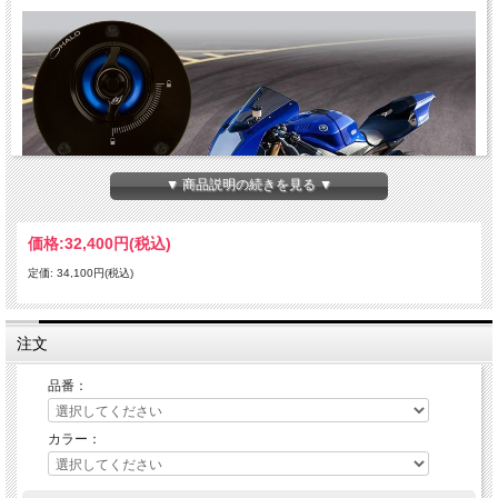
▼ 商品説明の続きを見る ▼
価格:
32,400円
(税込)
定価: 34,100円(税込)
注文
Drivenから生まれた新しいラインアップが「Halo」シリーズの第一弾となるガスキ
品番：
ャップ（ベント内蔵）です。
「Halo」シリーズのコンセプトは正に「哲学」と「テクノロジー」の融合！
このコンセプトを元に完成したDrivenの新しいパーツは最も先進的で、かつ宝石の
カラー：
ように美しくデザインされ、Drivenファンのみならず多くのライダーを魅了するこ
とでしょう。