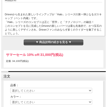
Drivenから生まれた新しいラインアップが「Halo」シリーズの第一弾となるガスキ
ャップ（ベント内蔵）です。
「Halo」シリーズのコンセプトは正に「哲学」と「テクノロジー」の融合！
このコンセプトを元に完成したDrivenの新しいパーツは最も先進的で、かつ宝石の
ように美しくデザインされ、Drivenファンのみならず多くのライダーを魅了するこ
とでしょう。
＜商品特長ハイライト＞
▼ 商品説明の続きを見る ▼
●ロープロファイル（高さが低い）で出っ張り感が少ない
●30％軽量（従来比）
●燃料タンクベントと一体型
サマーセール 10% off:
31,000円(税込)
●そのシンプルなラインが今時のスポーツバイクにマッチ
●カラーは5色から選択可（キャップのみ）
定価: 34,100円(税込)
●取り付けネジは本体の色に合わせてブラック
注文
品番：
カラー：