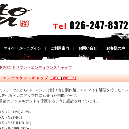
｜
マイページへログイン
｜
ご利用案内
｜
お問い合せ
｜
お客様の声
DRIVEN ドリブン
>
エンデュランスキャップ
EN エンデュランスキャップ
T6 アルミニウムからCNCマシンで削り出し製作後、アルマイト処理を行ったエ
ら選べるドレスアップ性にも優れた機能パーツ。
前後のアクスルナットを保護するように設計されています。
1XX（GROM, Z125）
2XX（YZF-R6）
3XX（YZF-R1/R1M）
XX（RC390 2015-）