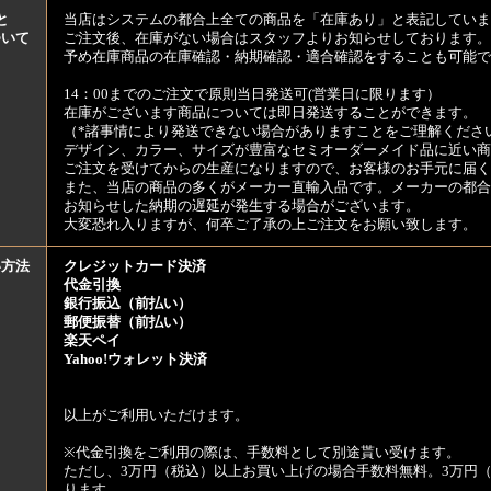
と
当店はシステムの都合上全ての商品を「在庫あり」と表記していま
ついて
ご注文後、在庫がない場合はスタッフよりお知らせしております。
予め在庫商品の在庫確認・納期確認・適合確認をすることも可能で
14：00までのご注文で原則当日発送可(営業日に限ります）
在庫がございます商品については即日発送することができます。
（*諸事情により発送できない場合がありますことをご理解くださ
デザイン、カラー、サイズが豊富なセミオーダーメイド品に近い商
ご注文を受けてからの生産になりますので、お客様のお手元に届
また、当店の商品の多くがメーカー直輸入品です。メーカーの都合
お知らせした納期の遅延が発生する場合がございます。
大変恐れ入りますが、何卒ご了承の上ご注文をお願い致します。
い方法
クレジットカード決済
代金引換
銀行振込（前払い）
郵便振替（前払い）
楽天ペイ
Yahoo!ウォレット決済
以上がご利用いただけます。
※代金引換をご利用の際は、手数料として別途貰い受けます。
ただし、3万円（税込）以上お買い上げの場合手数料無料。3万円（
ります。