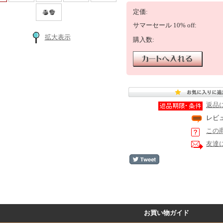
定価:
サマーセール 10% off:
拡大表示
購入数:
返品
レビ
この
友達
お買い物ガイド