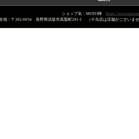
ショップ名：MOTO禅
https://www.motoze
在地：〒382-0054 長野県須坂市高梨町291-1 （※当店は店舗がござい