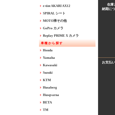
在庫
e-tint AKARI AX12
納期に
SPIRAL シート
MOTO禅その他
GoPro カメラ
Replay PRIME X カメラ
車種から探す
Honda
Yamaha
お支払
Kawasaki
Suzuki
KTM
Husaberg
Husqvarna
BETA
TM