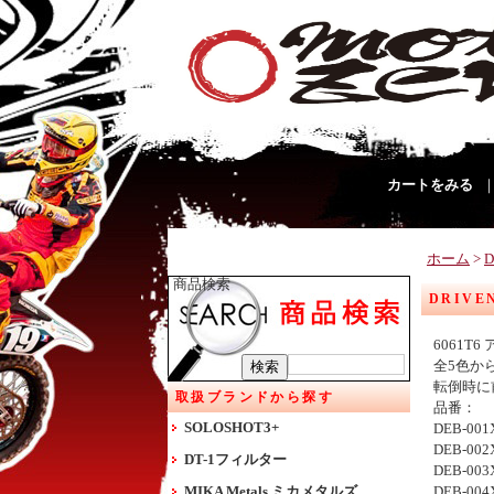
カートをみる
ホーム
>
商品検索
DRIV
6061
全5色か
転倒時に
取扱ブランドから探す
品番：
SOLOSHOT3+
DEB-00
DEB-00
DT-1フィルター
DEB-00
MIKA Metals ミカメタルズ
DEB-004