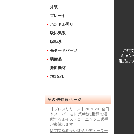
外装
ブレーキ
ハンドル周り
吸排気系
駆動系
モタードパーツ
ご注
キャン
装備品
返品に
撮影機材
701 SPL
その他特設ページ
【プレスリリース】2019 MFJ全日
本スーパーモト 第8戦に世界で活
躍するルイス・コーニッシュ選手
が参戦します
MOTO禅取扱い商品のディーラー