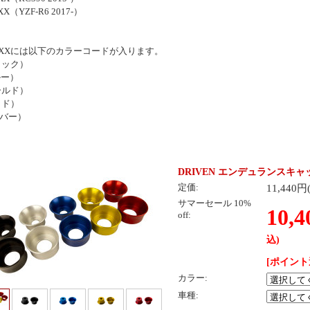
XX（YZF-R6 2017-）
XXには以下のカラーコードが入ります。
ラック）
ルー）
ールド）
ッド）
ルバー）
DRIVEN エンデュランスキャ
11,440
定価:
サマーセール 10%
10,
off:
込)
[ポイント
カラー:
車種: