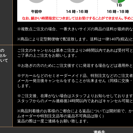
※複数点ご注文の場合、一番大きいサイズの商品の送料が最終的な
※商品により定型郵便物で配送致します。送料は一律140円(税込)
文の
ご注文のキャンセルは基本ご注文より24時間以内であれば受付可
セル
ご了承の上ご注文をお願いします。
ついて
※お急ぎの方のためにご注文後すぐに発送する場合などは適用外と
※デカールなどのセミオーダーメイド品、特別注文などのご注文者
メーカー発注後キャンセルをすることが出来ません（同様に交換・
します。
※ご注文後、在庫がない場合はスタッフよりお知らせしております
スタッフからのメール連絡後24時間以内であればキャンセル可能
※商品到着後のお客様のご都合による返品については開封前で、か
ムオーダーや特別注文品等の返品不可商品は除く）
返品の際は一度ご連絡をお願い致します。
連絡先