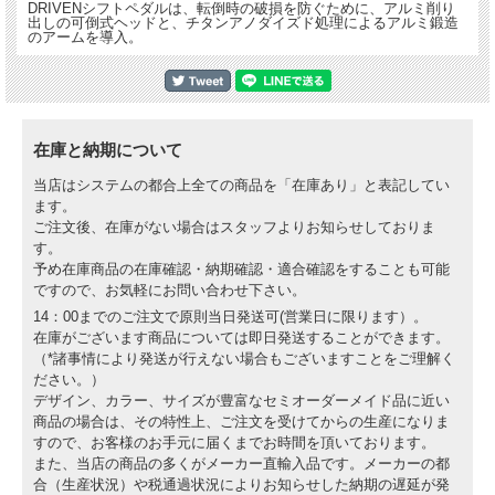
DRIVENシフトペダルは、転倒時の破損を防ぐために、アルミ削り
出しの可倒式ヘッドと、チタンアノダイズド処理によるアルミ鍛造
のアームを導入。
在庫と納期について
当店はシステムの都合上全ての商品を「在庫あり」と表記してい
ます。
ご注文後、在庫がない場合はスタッフよりお知らせしておりま
す。
予め在庫商品の在庫確認・納期確認・適合確認をすることも可能
ですので、お気軽にお問い合わせ下さい。
14：00までのご注文で原則当日発送可(営業日に限ります）。
在庫がございます商品については即日発送することができます。
（*諸事情により発送が行えない場合もございますことをご理解く
ださい。）
デザイン、カラー、サイズが豊富なセミオーダーメイド品に近い
商品の場合は、その特性上、ご注文を受けてからの生産になりま
すので、お客様のお手元に届くまでお時間を頂いております。
また、当店の商品の多くがメーカー直輸入品です。メーカーの都
合（生産状況）や税通過状況によりお知らせした納期の遅延が発