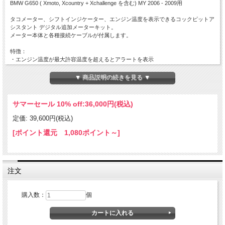
BMW G650 ( Xmoto, Xcountry + Xchallenge を含む) MY 2006 - 2009用
タコメーター、シフトインジケーター、エンジン温度を表示できるコックピットア
シスタント デジタル追加メーターキット。
メーター本体と各種接続ケーブルが付属します。
特徴：
・エンジン温度が最大許容温度を超えるとアラートを表示
・回転数と温度の上限は自由に設定可能
・全ての設定はタッチディスプレイのメーターを直接操作して行います
▼ 商品説明の続きを見る ▼
・周囲の温度は常に表示しており、スリップの危険があるような低温ではアラート
を表示
・コンパクトサイズでIP67の防水防塵性能、屋外での使用に適するよう設計されて
サマーセール 10% off:
36,000円(税込)
います
・ディスプレイは16色で表示可能
定価: 39,600円(税込)
・高粘着力を誇る3M VHB両面テープで取り付けます
・サイズ：55mm x 39mm x 13mm
[ポイント還元 1,080ポイント～]
【キット内容】
コックピットアシスタントメーター本体
エンジン温度センサー
注文
回転数センサー用タップ
タイラップと両面テープ
詳細な取り付け説明書（日本語はありません）
購入数：
個
＊ディスプレイホルダーは付属していませんので別途ご購入ください。